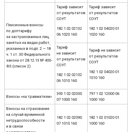
Тариф зависит
Тариф зависит
от результатов
от результатов
СОУТ
СОУТ
Пенсионные взносы
182 1 02 02132
182 1 02 04020 01
по доптарифу
06 1020 160
1020 160
за застрахованных лиц,
занятых на видах работ,
Тариф
указанных в подп. 2 — 18
Тариф не зависит
не зависит
ч. 1 ст. 30 Федерального
от результатов
от результатов
закона от 28.12.13 № 400-
СОУТ
СОУТ
ФЗ (список 2)
182 1 02 04020 01
182 1 02 02132
1010 160
06 1010 160
393 1 02 02050
797 1 02 12000 06
Взносы «на травматизм»
07 1000 160
1000 160
Взносы на страхование
на случай временной
182 1 02 02090
182 1 02 01020 01
нетрудоспособности
07 1010 160
1000 160
и в связи