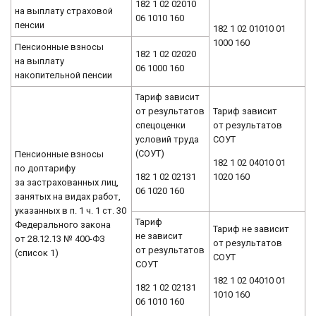
182 1 02 02010
на выплату страховой
06 1010 160
пенсии
182 1 02 01010 01
1000 160
Пенсионные взносы
182 1 02 02020
на выплату
06 1000 160
накопительной пенсии
Тариф зависит
от результатов
Тариф зависит
спецоценки
от результатов
условий труда
СОУТ
(СОУТ)
Пенсионные взносы
182 1 02 04010 01
по доптарифу
182 1 02 02131
1020 160
за застрахованных лиц,
06 1020 160
занятых на видах работ,
указанных в п. 1 ч. 1 ст. 30
Тариф
Федерального закона
Тариф не зависит
не зависит
от 28.12.13 № 400-ФЗ
от результатов
от результатов
(список 1)
СОУТ
СОУТ
182 1 02 04010 01
182 1 02 02131
1010 160
06 1010 160