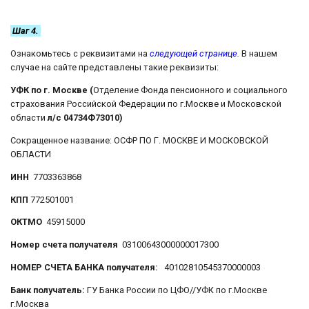
Шаг 4.
Ознакомьтесь с реквизитами на
следующей странице.
В нашем
случае на сайте представлены такие реквизиты:
УФК по г. Москве (
Отделение Фонда пенсионного и социального
страхования Российской Федерации по г.Москве и Московской
области
л/с 04734Ф73010)
Сокращенное название: ОСФР ПО Г. МОСКВЕ И МОСКОВСКОЙ
ОБЛАСТИ
ИНН
7703363868
КПП
772501001
ОКТМО
45915000
Номер счета получателя
03100643000000017300
НОМЕР СЧЕТА БАНКА получателя
:
40102810545370000003
Банк получатель:
ГУ Банка России по ЦФО//УФК по г.Москве
г.Москва