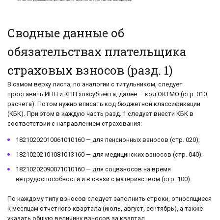
Сводные данные об
обязательствах плательщика
страховых взносов (разд. 1)
В самом верху листа, по аналогии с титульником, следует
проставить ИНН и КПП хозсубъекта, далее — код ОКТМО (стр. 010
расчета). Потом нужно вписать код бюджетной классификации
(КБК). При этом в каждую часть разд. 1 следует внести КБК в
соответствии с направлением страхования:
18210202010061010160 — для пенсионных взносов (стр. 020);
18210202101081013160 — для медицинских взносов (стр. 040);
18210202090071010160 — для соцвзносов на время
нетрудоспособности и в связи с материнством (стр. 100).
По каждому типу взносов следует заполнить строки, относящиеся
к месяцам отчетного квартала (июль, август, сентябрь), а также
указать общую величину взносов за квартал.