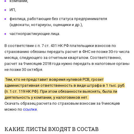
компании,
ИП,
физлица, работающие без статуса предпринимателя
(адвокаты, нотариусы, оценщики и др.),
частнопрактикующие лица.
В соответствии с п. 7 ст. 431 НК РФ плательщики взносов по
страхованию обязаны передать расчет в ФНС не позже 30-го числа
месяца, следующего за отчетным кварталом. Соответственно,
расчет за 9 месяцев 2018 года нужно передать в налоговые органы
не позже 30 октября.
Тем, кто не представит вовремя нулевой РСВ, грозит
административная ответственность в виде штрафа в 1 тыс. руб.
(п. 1 ст. 119 НК РФ). При этом обязанности выяснять, была ли
деятельность у компании, у налоговиков нет.
Скачать образец расчета по страховым взносам за 9 месяцев
можно по
ссылке
.
КАКИЕ ЛИСТЫ ВХОДЯТ В СОСТАВ