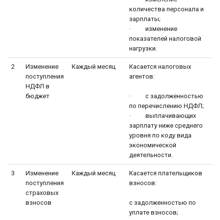
количества персонала и
зарплаты;
· изменение
показателей налоговой
нагрузки.
2
Изменение
Каждый месяц
Касается налоговых
поступления
агентов:
НДФЛ в
бюджет
· с задолженностью
по перечислению НДФЛ;
· выплачивающих
зарплату ниже среднего
уровня по коду вида
экономической
деятельности.
3
Изменение
Каждый месяц
Касается плательщиков
поступления
взносов:
страховых
взносов
с задолженностью по
уплате взносов;