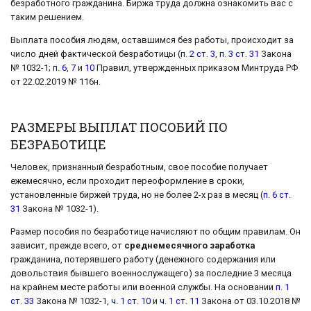
безработного гражданина. Биржа труда должна ознакомить вас с
таким решением.
Выплата пособия людям, оставшимся без работы, происходит за
число дней фактической безработицы (
п. 2 ст. 3
,
п. 3 ст. 31
Закона
№ 1032-1;
п. 6
,
7
и
10
Правил, утвержденных приказом Минтруда РФ
от 22.02.2019 № 116н.
РАЗМЕРЫ ВЫПЛАТ ПОСОБИЙ ПО
БЕЗРАБОТИЦЕ
Человек, признанный безработным, свое пособие получает
ежемесячно, если проходит переоформление в сроки,
установленные биржей труда, но не более 2-х раз в месяц (
п. 6 ст.
31
Закона № 1032-1).
Размер пособия по безработице начисляют по общим правилам. Он
зависит, прежде всего, от
среднемесячного заработка
гражданина, потерявшего работу (денежного содержания или
довольствия бывшего военнослужащего) за последние 3 месяца
на крайнем месте работы или военной службы. На основании
п. 1
ст. 33
Закона № 1032-1,
ч. 1 ст. 10
и
ч. 1 ст. 11
Закона от 03.10.2018 №