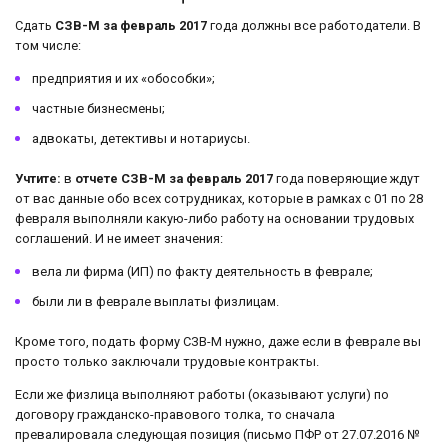
Сдать
СЗВ-М за февраль 2017
года должны все работодатели. В
том числе:
предприятия и их «обособки»;
частные бизнесмены;
адвокаты, детективы и нотариусы.
Учтите:
в
отчете СЗВ-М за февраль 2017
года поверяющие ждут
от вас данные обо всех сотрудниках, которые в рамках с 01 по 28
февраля выполняли какую-либо работу на основании трудовых
соглашений. И не имеет значения:
вела ли фирма (ИП) по факту деятельность в феврале;
были ли в феврале выплаты физлицам.
Кроме того, подать форму СЗВ-М нужно, даже если в феврале вы
просто только заключали трудовые контракты.
Если же физлица выполняют работы (оказывают услуги) по
договору гражданско-правового толка, то сначала
превалировала следующая позиция (письмо ПФР от 27.07.2016 №