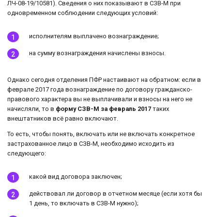
ЛЧ-08-19/10581). Сведения о них показывают в СЗВ-М при
одновременном соблюдении следующих условий:
исполнителям выплачено вознаграждение;
на сумму вознаграждения начислены взносы.
Однако сегодня отделения ПФР настаивают на обратном: если в
феврале 2017 года вознаграждение по договору гражданско-
правового характера вы не выплачивали и взносы на него не
начисляли, то в
форму СЗВ-М за февраль 2017
таких
внештатников всё равно включают.
То есть, чтобы понять, включать или не включать конкретное
застрахованное лицо в СЗВ-М, необходимо исходить из
следующего:
какой вид договора заключен;
действовал ли договор в отчетном месяце (если хотя бы
1 день, то включать в СЗВ-М нужно);