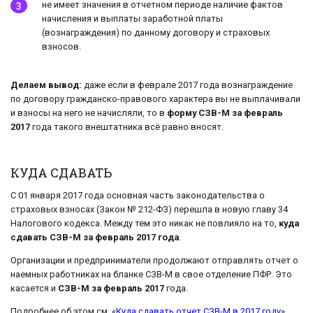
не имеет значения в отчетном периоде наличие фактов
начисления и выплаты заработной платы
(вознаграждения) по данному договору и страховых
взносов.
Делаем вывод:
даже если в феврале 2017 года вознаграждение
по договору гражданско-правового характера вы не выплачивали
и взносы на него не начисляли, то в
форму СЗВ-М за февраль
2017
года такого внештатника всё равно вносят.
КУДА СДАВАТЬ
С 01 января 2017 года основная часть законодательства о
страховых взносах (Закон № 212-ФЗ) перешла в новую главу 34
Налогового кодекса. Между тем это никак не повлияло на то,
куда
сдавать СЗВ-М за февраль 2017 года
.
Организации и предприниматели продолжают отправлять отчет о
наемных работниках на бланке СЗВ-М в свое отделение ПФР. Это
касается и
СЗВ-М за февраль 2017
года.
Подробнее об этом см. «
Куда сдавать отчет СЗВ-М в 2017 году
».