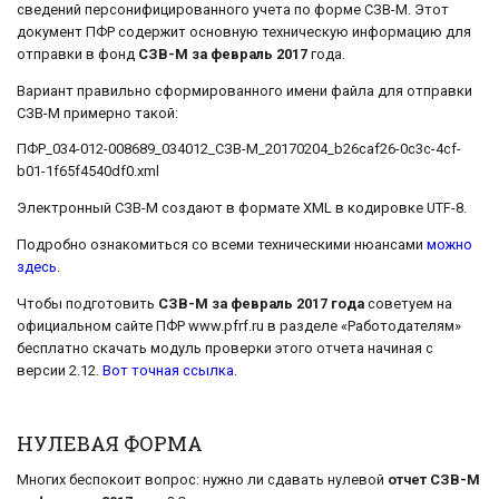
сведений персонифицированного учета по форме СЗВ-М. Этот
документ ПФР содержит основную техническую информацию для
отправки в фонд
СЗВ-М за февраль 2017
года.
Вариант правильно сформированного имени файла для отправки
СЗВ-М примерно такой:
ПФР_034-012-008689_034012_СЗВ-М_20170204_b26caf26-0c3c-4cf-
b01-1f65f4540df0.xml
Электронный СЗВ-М создают в формате XML в кодировке UTF-8.
Подробно ознакомиться со всеми техническими нюансами
можно
здесь
.
Чтобы подготовить
СЗВ-М за февраль 2017 года
советуем на
официальном сайте ПФР www.pfrf.ru в разделе «Работодателям»
бесплатно скачать модуль проверки этого отчета начиная с
версии 2.12.
Вот точная ссылка
.
НУЛЕВАЯ ФОРМА
Многих беспокоит вопрос: нужно ли сдавать нулевой
отчет СЗВ-М