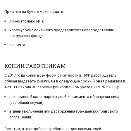
При этом на бумаге можно сдать:
лично (только ИП);
через уполномоченного представителя непосредственно
сотруднику фонда;
по почте.
КОПИИ РАБОТНИКАМ
С 2017 года копии всех форм отчетности в ПФР работодатель
обязан выдавать физлицам в следующие сроки (новая редакция п.
4 ст. 11 Закона <О персонифицированном учете ПФР˃ № 27-ФЗ):
не позднее 5 календарных дней – с момента обращения лица
(это общий случай);
в день увольнения или расторжения гражданско-правового
соглашения.
Заметим, что подобные требования для нанимателей