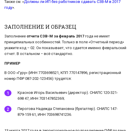
Также см. «
Должны ли ИП без работников сдавать СЗВ-М в 2017
году
».
ЗАПОЛНЕНИЕ И ОБРАЗЕЦ
Заполнение
отчета СЗВ-М за февраль 2017
года не имеет
принципиальных особенностей. Только в поле «Отчетный период»
укажите код – 02. Он показывает, что сдается именно февральский
отчет. В остальном – всё стандартно.
ПРИМЕР
В ООО «Гуру» (ИНН 7703698521, КПП 770147896, регистрационный
номер ПФР 087-202-123456) трудятся:
Краснов Игорь Васильевич (директор). СНИЛС 120-321-
698 47, ИНН 703147852369;
Пирогова Надежда Степановна (бухгалтер). СНИЛС 147-
879-159 61, ИНН 703698741236.
13 марта 2017 года в территориальное подразделение ПФР подана