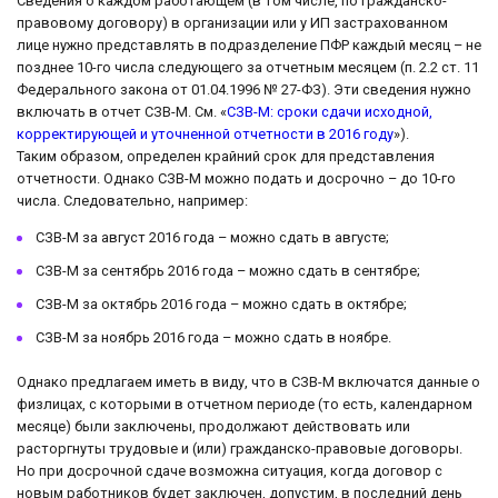
Сведения о каждом работающем (в том числе, по гражданско-
правовому договору) в организации или у ИП застрахованном
лице нужно представлять в подразделение ПФР каждый месяц – не
позднее 10-го числа следующего за отчетным месяцем (п. 2.2 ст. 11
Федерального закона от 01.04.1996 № 27-ФЗ). Эти сведения нужно
включать в отчет СЗВ-М. См. «
СЗВ-М: сроки сдачи исходной,
корректирующей и уточненной отчетности в 2016 году
»).
Таким образом, определен крайний срок для представления
отчетности. Однако СЗВ-М можно подать и досрочно – до 10-го
числа. Следовательно, например:
СЗВ-М за август 2016 года – можно сдать в августе;
СЗВ-М за сентябрь 2016 года – можно сдать в сентябре;
СЗВ-М за октябрь 2016 года – можно сдать в октябре;
СЗВ-М за ноябрь 2016 года – можно сдать в ноябре.
Однако предлагаем иметь в виду, что в СЗВ-М включатся данные о
физлицах, с которыми в отчетном периоде (то есть, календарном
месяце) были заключены, продолжают действовать или
расторгнуты трудовые и (или) гражданско-правовые договоры.
Но при досрочной сдаче возможна ситуация, когда договор с
новым работников будет заключен, допустим, в последний день