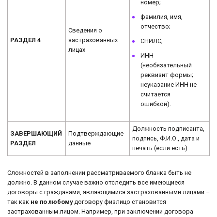
номер;
фамилия, имя,
отчество;
Сведения о
РАЗДЕЛ 4
застрахованных
СНИЛС;
лицах
ИНН
(необязательный
реквизит формы;
неуказание ИНН не
считается
ошибкой).
Должность подписанта,
ЗАВЕРШАЮЩИЙ
Подтверждающие
подпись, Ф.И.О., дата и
РАЗДЕЛ
данные
печать (если есть)
Сложностей в заполнении рассматриваемого бланка быть не
должно. В данном случае важно отследить все имеющиеся
договоры с гражданами, являющимися застрахованными лицами –
так как
не по любому
договору физлицо становится
застрахованным лицом. Например, при заключении договора