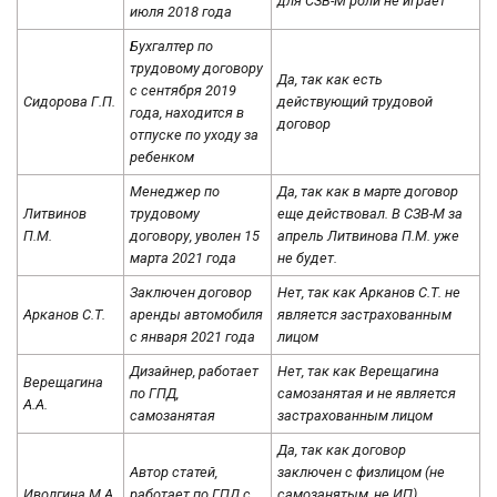
для СЗВ-М роли не играет
июля 2018 года
Бухгалтер по
трудовому договору
Да, так как есть
с сентября 2019
Сидорова Г.П.
действующий трудовой
года, находится в
договор
отпуске по уходу за
ребенком
Менеджер по
Да, так как в марте договор
Литвинов
трудовому
еще действовал. В СЗВ-М за
П.М.
договору, уволен 15
апрель Литвинова П.М. уже
марта 2021 года
не будет.
Заключен договор
Нет, так как Арканов С.Т. не
Арканов С.Т.
аренды автомобиля
является застрахованным
с января 2021 года
лицом
Дизайнер, работает
Нет, так как Верещагина
Верещагина
по ГПД,
самозанятая и не является
А.А.
самозанятая
застрахованным лицом
Да, так как договор
Автор статей,
заключен с физлицом (не
Иволгина М.А.
работает по ГПД с
самозанятым, не ИП),