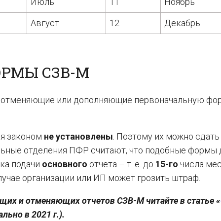
Июль
11
Ноябрь
Август
12
Декабрь
РМЫ СЗВ-М
у, отменяющие или дополняющие первоначальную фо
ия законом
не установлены
. Поэтому их можно сдать
льные отделения ПФР считают, что подобные формы
ка подачи
основного
отчета – т. е. до
15-го
числа мес
учае организации или ИП может грозить штраф.
щих и отменяющих отчетов СЗВ-М читайте в статье «
ально в 2021 г.).