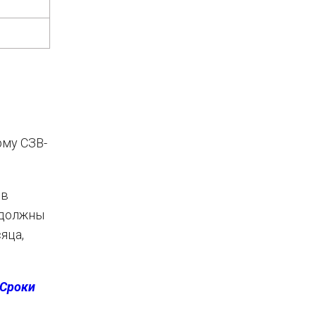
рму СЗВ-
 в
 должны
яца,
Сроки