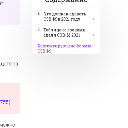
ой
1.
Кто должен сдавать
СЗВ-М в 2021 году
2.
Таблица со сроками
сдачи СЗВ-М 2021
3.
Корректирующие формы
СЗВ-М
щего за
0755
).
 можно