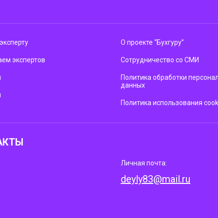
эксперту
О проекте “Бухгуру”
ем экспертов
Сотрудничество со СМИ
м
Политика обработки персона
данных
ы
Политика использования cook
АКТЫ
Личная почта:
deyly83@mail.ru