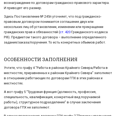
вознаграждение по договорам гражданско-правового характера.
И приводят его размер.
Здесь Постановление № 245п уточняет, что под гражданско-
правовым договором понимается соглашение двух или
нескольких лиц об установлении, изменении или прекращении
гражданских прав и обязанностей (
ст. 420
Гражданского кодекса
РФ). Предметом такого договора – выполнение определенного
задания/заказа/поручения. То есть конкретных объемов работ.
ОСОБЕННОСТИ ЗАПОЛНЕНИЯ
Учтите, что графу 4 “Работа в районах Крайнего Севера/Работа в
местностях, приравненных к районам Крайнего Севера” заполняют
в отношении работающих по договорам ГПХ в этих районах и
местностях.
А вот графу 5 “Трудовая функция (должность, профессия,
специальность, квалификация, конкретный вид поручаемой
работы), структурное подразделение” в случае заключения
договора ГПХ не заполняют.
В случае прекращения договора ГПХ графу 7 “Причины увольнения,