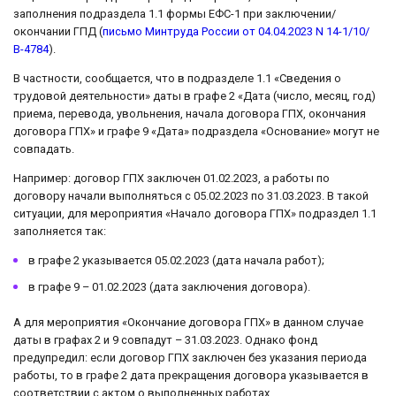
заполнения подраздела 1.1 формы ЕФС-1 при заключении/
окончании ГПД (
письмо Минтруда России от 04.04.2023 N 14-1/10/
В-4784
).
В частности, сообщается, что в подразделе 1.1 «Сведения о
трудовой деятельности» даты в графе 2 «Дата (число, месяц, год)
приема, перевода, увольнения, начала договора ГПХ, окончания
договора ГПХ» и графе 9 «Дата» подраздела «Основание» могут не
совпадать.
Например: договор ГПХ заключен 01.02.2023, а работы по
договору начали выполняться с 05.02.2023 по 31.03.2023. В такой
ситуации, для мероприятия «Начало договора ГПХ» подраздел 1.1
заполняется так:
в графе 2 указывается 05.02.2023 (дата начала работ);
в графе 9 – 01.02.2023 (дата заключения договора).
А для мероприятия «Окончание договора ГПХ» в данном случае
даты в графах 2 и 9 совпадут – 31.03.2023. Однако фонд
предупредил: если договор ГПХ заключен без указания периода
работы, то в графе 2 дата прекращения договора указывается в
соответствии с актом о выполненных работах.