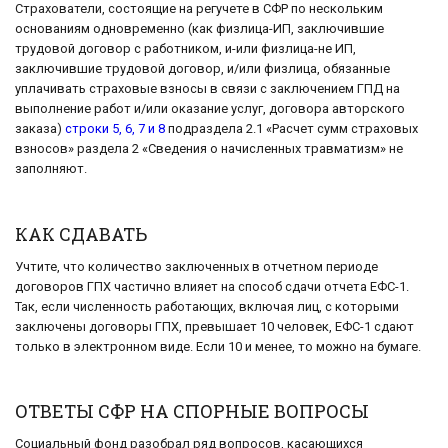
Страхователи, состоящие на регучете в СФР по нескольким
основаниям одновременно (как физлица-ИП, заключившие
трудовой договор с работником, и-или физлица-не ИП,
заключившие трудовой договор, и/или физлица, обязанные
уплачивать страховые взносы в связи с заключением ГПД на
выполнение работ и/или оказание услуг, договора авторского
заказа)
строки 5, 6, 7 и 8
подраздела 2.1 «Расчет сумм страховых
взносов» раздела 2 «Сведения о начисленных травматизм» не
заполняют.
КАК СДАВАТЬ
Учтите, что количество заключенных в отчетном периоде
договоров ГПХ частично влияет на способ сдачи отчета ЕФС-1.
Так, если численность работающих, включая лиц, с которыми
заключены договоры ГПХ, превышает 10 человек, ЕФС-1 сдают
только в электронном виде. Если 10 и менее, то можно на бумаге.
ОТВЕТЫ СФР НА СПОРНЫЕ ВОПРОСЫ
Социальный фонд разобрал ряд вопросов, касающихся