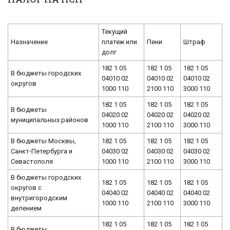
Текущий
Назначение
платеж или
Пени
Штраф
долг
182 1 05
182 1 05
182 1 05
В бюджеты городских
04010 02
04010 02
04010 02
округов
1000 110
2100 110
3000 110
182 1 05
182 1 05
182 1 05
В бюджеты
04020 02
04020 02
04020 02
муниципальных районов
1000 110
2100 110
3000 110
В бюджеты Москвы,
182 1 05
182 1 05
182 1 05
Санкт-Петербурга и
04030 02
04030 02
04030 02
Севастополя
1000 110
2100 110
3000 110
В бюджеты городских
182 1 05
182 1 05
182 1 05
округов с
04040 02
04040 02
04040 02
внутригородским
1000 110
2100 110
3000 110
делением
182 1 05
182 1 05
182 1 05
В бюджеты