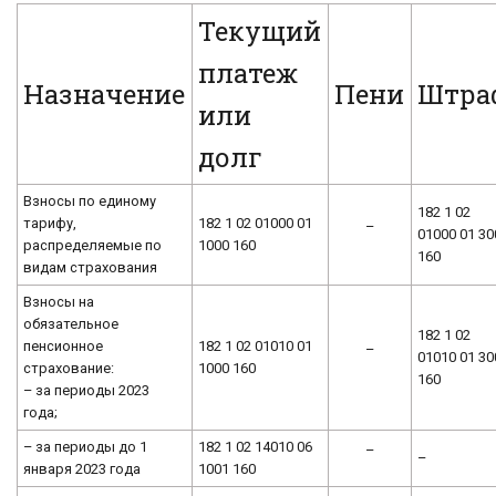
Текущий
платеж
Назначение
Пени
Штра
или
долг
Взносы по единому
182 1 02
тарифу,
182 1 02 01000 01
–
01000 01 30
распределяемые по
1000 160
160
видам страхования
Взносы на
обязательное
182 1 02
пенсионное
182 1 02 01010 01
–
01010 01 30
страхование:
1000 160
160
– за периоды 2023
года;
– за периоды до 1
182 1 02 14010 06
–
–
января 2023 года
1001 160