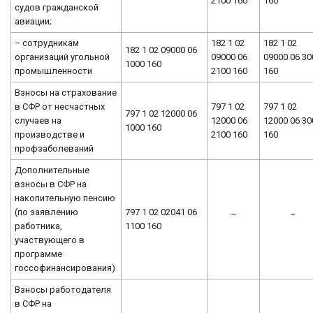
2100 160
160
судов гражданской
авиации;
– сотрудникам
182 1 02
182 1 02
182 1 02 09000 06
организаций угольной
09000 06
09000 06 30
1000 160
промышленности
2100 160
160
Взносы на страхование
в СФР от несчастных
797 1 02
797 1 02
797 1 02 12000 06
случаев на
12000 06
12000 06 30
1000 160
производстве и
2100 160
160
профзаболеваний
Дополнительные
взносы в СФР на
накопительную пенсию
(по заявлению
797 1 02 02041 06
–
–
работника,
1100 160
участвующего в
программе
госсофинансирования)
Взносы работодателя
в СФР на