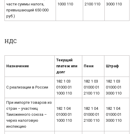
части суммы налога,
1000 110
2100 110
3000 110
превышающей 650 000
руб.)
НДС
Текущий
Назначение
платеж или
Пени
Штраф
долг
182 1 03
182 1 03
182 1 03
С реализации в России
01000 01
01000 01
01000 01
1000 110
2100 110
3000 110
При импорте товаров из
стран – участниц
182 1 04
182 1 04
182 1 04
Таможенного союза –
01000 01
01000 01
01000 01
через налоговую
1000 110
2100 110
3000 110
инспекцию