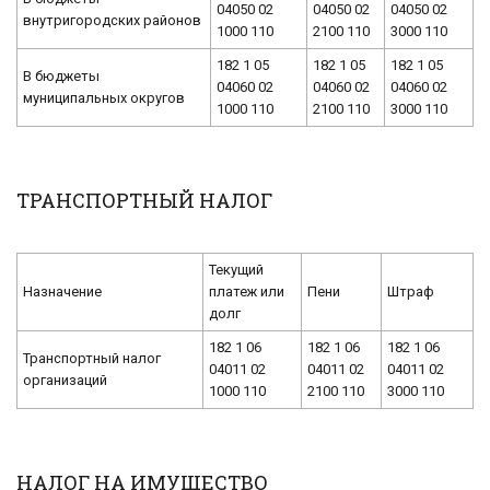
04050 02
04050 02
04050 02
внутригородских районов
1000 110
2100 110
3000 110
182 1 05
182 1 05
182 1 05
В бюджеты
04060 02
04060 02
04060 02
муниципальных округов
1000 110
2100 110
3000 110
ТРАНСПОРТНЫЙ НАЛОГ
Текущий
Назначение
платеж или
Пени
Штраф
долг
182 1 06
182 1 06
182 1 06
Транспортный налог
04011 02
04011 02
04011 02
организаций
1000 110
2100 110
3000 110
НАЛОГ НА ИМУЩЕСТВО