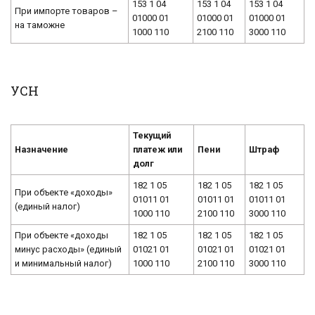
153 1 04
153 1 04
153 1 04
При импорте товаров –
01000 01
01000 01
01000 01
на таможне
1000 110
2100 110
3000 110
УСН
Текущий
Назначение
платеж или
Пени
Штраф
долг
182 1 05
182 1 05
182 1 05
При объекте «доходы»
01011 01
01011 01
01011 01
(единый налог)
1000 110
2100 110
3000 110
При объекте «доходы
182 1 05
182 1 05
182 1 05
минус расходы» (единый
01021 01
01021 01
01021 01
и минимальный налог)
1000 110
2100 110
3000 110