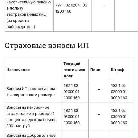
накопительную пенсию
797 1 02 02041 06
–
–
в пользу
1200 160
застрахованных лиц
(из средств
работодателя)
Страховые взносы ИП
Текущий
Назначение
платеж или
Пени
Штраф
долг
182 1 02
182 1 02
Взносы ИП в совокупном
–
02000 01
02000 01
фиксированном размере
1000 160
3000 160
Взносы на пенсионное
182 1 02
182 1 02
страхование в размере 1
–
03000 01
03000 01
процента с дохода свыше
1000 160
3000 160
300 тыс. руб.
Взносы на добровольное