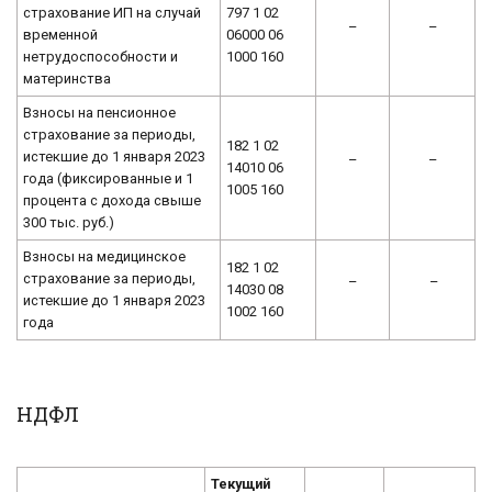
страхование ИП на случай
797 1 02
–
–
временной
06000 06
нетрудоспособности и
1000 160
материнства
Взносы на пенсионное
страхование за периоды,
182 1 02
истекшие до 1 января 2023
–
–
14010 06
года (фиксированные и 1
1005 160
процента с дохода свыше
300 тыс. руб.)
Взносы на медицинское
182 1 02
страхование за периоды,
–
–
14030 08
истекшие до 1 января 2023
1002 160
года
НДФЛ
Текущий