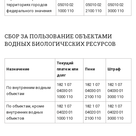
территориях городов
05010 02
05010 02
05010 02
федерального значения
1000 110
2100 110
3000 110
СБОР ЗА ПОЛЬЗОВАНИЕ ОБЪЕКТАМИ
ВОДНЫХ БИОЛОГИЧЕСКИХ РЕСУРСОВ
Текущий
Назначение
платеж или
Пени
Штраф
долг
182 1 07
182 1 07
182 1 07
По внутренним водным
04030 01
04030 01
04030 01
объектам
1000 110
2100 110
3000 110
По объектам, кроме
182 1 07
182 1 07
182 1 07
внутренних водных
04020 01
04020 01
04020 01
объектов
1000 110
2100 110
3000 110