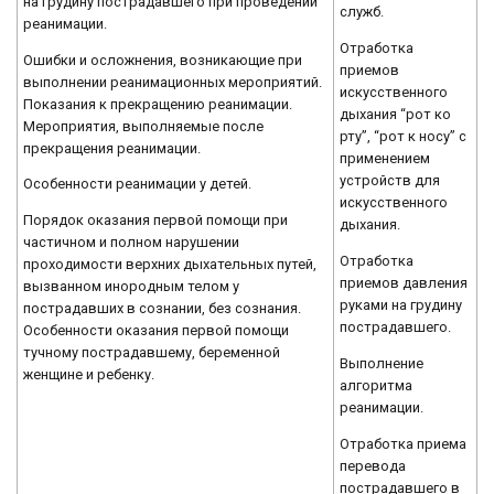
на грудину пострадавшего при проведении
служб.
реанимации.
Отработка
Ошибки и осложнения, возникающие при
приемов
выполнении реанимационных мероприятий.
искусственного
Показания к прекращению реанимации.
дыхания “рот ко
Мероприятия, выполняемые после
рту”, “рот к носу” с
прекращения реанимации.
применением
устройств для
Особенности реанимации у детей.
искусственного
Порядок оказания первой помощи при
дыхания.
частичном и полном нарушении
Отработка
проходимости верхних дыхательных путей,
приемов давления
вызванном инородным телом у
руками на грудину
пострадавших в сознании, без сознания.
пострадавшего.
Особенности оказания первой помощи
тучному пострадавшему, беременной
Выполнение
женщине и ребенку.
алгоритма
реанимации.
Отработка приема
перевода
пострадавшего в