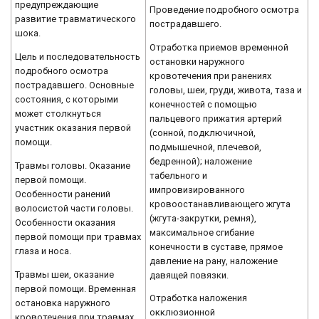
предупреждающие
Проведение подробного осмотра
развитие травматического
пострадавшего.
шока.
Отработка приемов временной
Цель и последовательность
остановки наружного
подробного осмотра
кровотечения при ранениях
пострадавшего. Основные
головы, шеи, груди, живота, таза и
состояния, с которыми
конечностей с помощью
может столкнуться
пальцевого прижатия артерий
участник оказания первой
(сонной, подключичной,
помощи.
подмышечной, плечевой,
бедренной); наложение
Травмы головы. Оказание
табельного и
первой помощи.
импровизированного
Особенности ранений
кровоостанавливающего жгута
волосистой части головы.
(жгута-закрутки, ремня),
Особенности оказания
максимальное сгибание
первой помощи при травмах
конечности в суставе, прямое
глаза и носа.
давление на рану, наложение
Травмы шеи, оказание
давящей повязки.
первой помощи. Временная
Отработка наложения
остановка наружного
окклюзионной
кровотечения при травмах