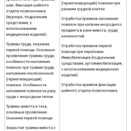
(герметизирующей) повязки при
шеи. Фиксация шейного
ранении грудной клетки.
отдела позвоночника
(вручную, подручными
Отработка приемов наложения
средствами, с
повязок при наличии инородного
использованием
предмета в ране живота, груди,
медицинских изделий).
конечностей.
Травмы груди, оказание
Отработка приемов первой
первой помощи. Основные
помощи при переломах.
проявления травмы груди,
Иммобилизация (подручными
особенности наложения
средствами, аутоиммобилизация,
повязок при травме груди,
с использованием медицинских
наложение окклюзионной
изделий).
(герметизирующей)
Отработка приемов фиксации
повязки. Особенности
шейного отдела позвоночника.
наложения повязки на рану
груди с инородным телом.
Травмы живота и таза,
основные проявления.
Оказание первой помощи.
Закрытая травма живота с