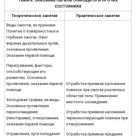
ТЕМА 4. ОКАЗАНИЕ ПЕРВОЙ ПОМОЩИ ПРИ ПРОЧИХ
СОСТОЯНИЯХ
Теоретическое занятие
Практическое занятие
Виды ожогов, их признаки.
Понятие о поверхностных и
глубоких ожогах. Ожог
верхних дыхательных путей,
основные проявления.
Оказание первой помощи.
Перегревание, факторы,
способствующие его
развитию. Основные
проявления, оказание первой
Отработка приемов наложения
помощи.
повязок при ожогах различных
областей тела. Применение
Холодовая травма, ее виды.
местного охлаждения.
Основные проявления
переохлаждения
Отработка приемов наложения
(гипотермии), отморожения,
термоизолирующей повязки при
оказание первой помощи.
отморожениях.
Отравления, пути попадания
Отработка приемов придания