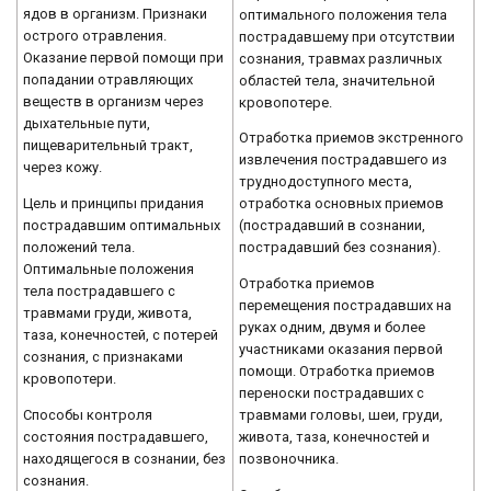
ядов в организм. Признаки
оптимального положения тела
острого отравления.
пострадавшему при отсутствии
Оказание первой помощи при
сознания, травмах различных
попадании отравляющих
областей тела, значительной
веществ в организм через
кровопотере.
дыхательные пути,
Отработка приемов экстренного
пищеварительный тракт,
извлечения пострадавшего из
через кожу.
труднодоступного места,
Цель и принципы придания
отработка основных приемов
пострадавшим оптимальных
(пострадавший в сознании,
положений тела.
пострадавший без сознания).
Оптимальные положения
Отработка приемов
тела пострадавшего с
перемещения пострадавших на
травмами груди, живота,
руках одним, двумя и более
таза, конечностей, с потерей
участниками оказания первой
сознания, с признаками
помощи. Отработка приемов
кровопотери.
переноски пострадавших с
Способы контроля
травмами головы, шеи, груди,
состояния пострадавшего,
живота, таза, конечностей и
находящегося в сознании, без
позвоночника.
сознания.