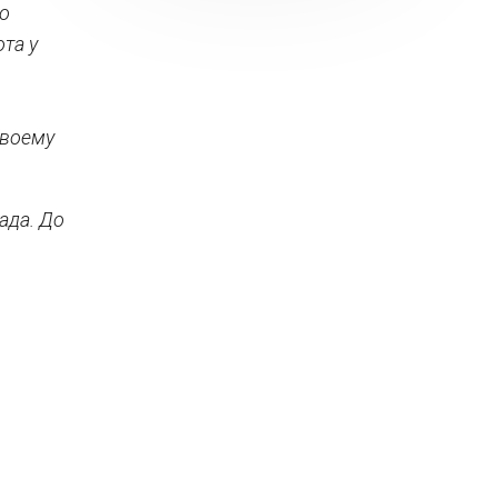
го
та у
своему
ада. До