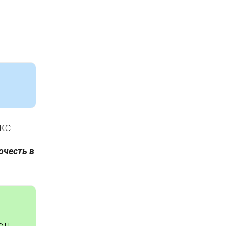
КС.
очесть в