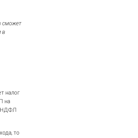
в сможет
 в
ет налог
П на
3-НДФЛ
ода, то