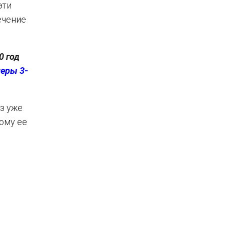
эти
ечение
0 год
меры 3-
из уже
ому ее