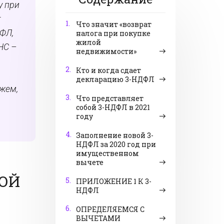
у при
т
1.
Что значит «возврат
ФЛ,
налога при покупке
жилой
НС –
недвижимости»
2.
Кто и когда сдает
декларацию 3-НДФЛ
жем,
3.
Что представляет
собой 3-НДФЛ в 2021
году
4.
Заполнение новой 3-
НДФЛ за 2020 год при
имущественном
вычете
ЛОЙ
5.
ПРИЛОЖЕНИЕ 1 К 3-
НДФЛ
6.
ОПРЕДЕЛЯЕМСЯ С
ВЫЧЕТАМИ