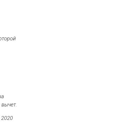
которой
ва
 вычет.
а 2020