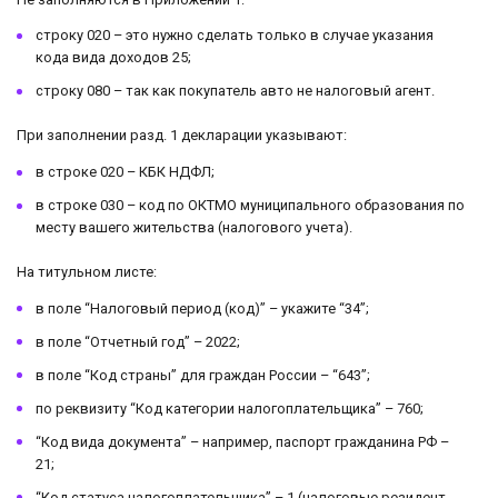
строку 020 – это нужно сделать только в случае указания
кода вида доходов 25;
строку 080 – так как покупатель авто не налоговый агент.
При заполнении разд. 1 декларации указывают:
в строке 020 – КБК НДФЛ;
в строке 030 – код по ОКТМО муниципального образования по
месту вашего жительства (налогового учета).
На титульном листе:
в поле “Налоговый период (код)” – укажите “34”;
в поле “Отчетный год” – 2022;
в поле “Код страны” для граждан России – “643”;
по реквизиту “Код категории налогоплательщика” – 760;
“Код вида документа” – например, паспорт гражданина РФ –
21;
“Код статуса налогоплательщика” – 1 (налоговые резидент