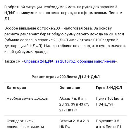
В обратной ситуации необходимо иметь на руках декларации 3-
НДФЛ за минувшие налоговые периоды с оформленным Листом
Д1.
Особое внимание к строке 200 – налоговая база. За основу
расчета декларант берет общую сумму своего дохода за 2016 год
(обычно согласно справке 2-НДФЛ и/или строке 010 Раздела 2
декларации 3-НДФЛ). Ниже в таблице показано, что нужно вычесть
из общей суммы дохода.
Также см. «
Справка 2-НДФЛ за 2016 год: образцы заполнения
».
Расчет строки 200 Листа Д1 3-НДФЛ
Категория
Основание
Где в 3-НДФЛ
Необлагаемые доходы
Абзац 7 п. 8 и п.
Пункт 10 Листа
28, 33, 39 и 43 ст.
Г 3-НДФЛ
217 НК РФ
Стандартные и
Статьи 218 и 219
Подпункт 3.5.1
социальные вычеты
НК РФ
и п. 4 Листа Е1