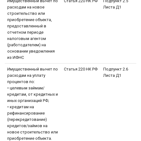
Имущественный вычет по
Статья 220 НК РФ
Подпункт 2.5
расходам на новое
Листа Д1
строительство или
приобретение объекта,
предоставленный в
отчетном периоде
налоговым агентом
(работодателем) на
основании уведомления
из ИФНС
Имущественный вычет по
Статья 220 НК РФ
Подпункт 2.6
расходам на уплату
Листа Д1
процентов по:
• целевым займам/
кредитам, от кредитных и
иных организаций РФ;
• кредитам на
рефинансирование
(перекредитование)
кредитов/займов на
новое строительство или
приобретение объекта.