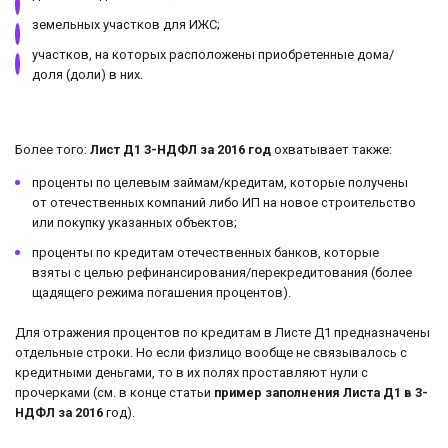
земельных участков для ИЖС;
участков, на которых расположены приобретенные дома/
доля (доли) в них.
Более того:
Лист Д1 3-НДФЛ за 2016 год
охватывает также:
проценты по целевым займам/кредитам, которые получены
от отечественных компаний либо ИП на новое строительство
или покупку указанных объектов;
проценты по кредитам отечественных банков, которые
взяты с целью рефинансирования/перекредитования (более
щадящего режима погашения процентов).
Для отражения процентов по кредитам в Листе Д1 предназначены
отдельные строки. Но если физлицо вообще не связывалось с
кредитными деньгами, то в их полях проставляют нули с
прочерками (см. в конце статьи
пример заполнения Листа Д1 в 3-
НДФЛ за 2016
год).