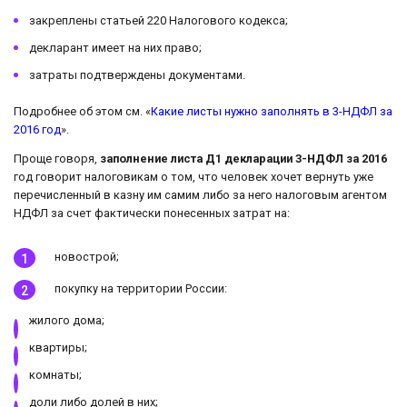
закреплены статьей 220 Налогового кодекса;
декларант имеет на них право;
затраты подтверждены документами.
Подробнее об этом см. «
Какие листы нужно заполнять в 3-НДФЛ за
2016 год
».
Проще говоря,
заполнение листа Д1 декларации 3-НДФЛ за 2016
год говорит налоговикам о том, что человек хочет вернуть уже
перечисленный в казну им самим либо за него налоговым агентом
НДФЛ за счет фактически понесенных затрат на:
новострой;
покупку на территории России:
жилого дома;
квартиры;
комнаты;
доли либо долей в них;