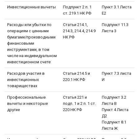
Инвестиционные вычеты
Подпункт 2 п. 1
Пункт 3.1 Листа
ст. 219.1 НК РФ
Е2
Расходы или убытки по
Статьи 214.1,
Подпункт 11.3
операциям с ценными
214.3, 214.4, 214.9
Листа 3
бумагами/производными
НК РФ
финансовыми
инструментами, в том
числе на индивидуальном
инвестиционном счете
Расходов участия в
Статьи 214.5 и
Пункт 7.3 листа
инвестиционных
220.1 НК РФ
И
товариществах
Профессиональные
Статья 221 и
Подпункт 3.2
вычеты и некоторые
подп. 1 и 2 п. 1 ст.
Листа В
другие
220 НК РФ
Пункт 4 Листа
Д2
Подпункт 8.1
Листа Ж