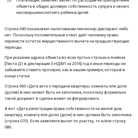
23
Плательщик заявляет вычет по расходам на приобретение
объекта в общую долевую собственность супруга и своего
несовершеннолетнего ребенка/детей
Строка 040 показывает налоговикам пенсионер декларант либо
нет. Поскольку положительный ответ даёт человеку право
перенести остаток имущественного вычета на предшествующие
периоды.
При указании адреса объекта во всех пустых строках и ячейках
[Листа Д1 в декларации 3-НДФЛ за 2016] год и иные периоды не
забывайте ставить прочерки, как в нашем примере, который в
конце статьи.
Строка 060 «Дата акта о передаче квартиры, комнаты или доли
(долей) в них» может быть не заполнена, поскольку формально
такой документ в сделке может не фигурировать.
А вот «Дата регистрации права собственности на жилой дом,
квартиру, комнату или долю (доли) в них» должна быть заполнена
(строка 070). Если заявляете вычет по участку, то и/или строку
080.