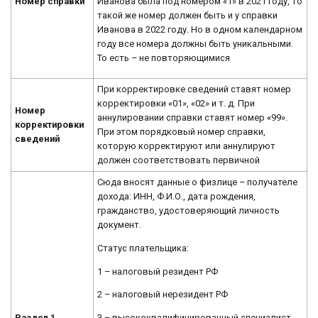
Иванова была под номером «1» в 2021 году, то
Номер справки
такой же номер должен быть и у справки
Иванова в 2022 году. Но в одном календарном
году все номера должны быть уникальными.
То есть – не повторяющимися
При корректировке сведений ставят номер
корректировки «01», «02» и т. д. При
Номер
аннулировании справки ставят номер «99».
корректировки
При этом порядковый номер справки,
сведений
которую корректируют или аннулируют
должен соответствовать первичной
Сюда вносят данные о физлице – получателе
дохода: ИНН, Ф.И.О., дата рождения,
гражданство, удостоверяющий личность
документ.
Статус плательщика:
1 – налоговый резидент РФ
2 – налоговый нерезидент РФ
Раздел 1
.
3 – высококвалифицированный специалист,