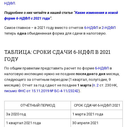
НДФЛ
.
Подробнее о них читайте в нашей статье “
Какие изменения в новой
форме 6-НДФЛ с 2021 года
“.
Самое главное – в 2021 году вместо отчетов
6-НДФЛ
и
2-НДФЛ
теперь
одна
объединенная форма для сдачи в налоговую.
ТАБЛИЦА: СРОКИ СДАЧИ 6-НДФЛ В 2021
ГОДУ
По общим правилам представить расчет по форме
6-НДФЛ
в
налоговую инспекцию нужно не позднее
последнего дня
месяца,
следующего за отчетным периодом (1 квартал, полугодие, 9
месяцев). Отчет за год сдают не позднее
1 марта
(
п. 2
ст. 230 НК,
письмо ФНС от 15.11.2019 № БС-4-11/23242
).
ОТЧЁТНЫЙ ПЕРИОД
СРОК СДАЧИ 6-НДФЛ 2021
За 2020 год
1 марта 2021 года
1 квартал 2021 года
30 апреля 2021