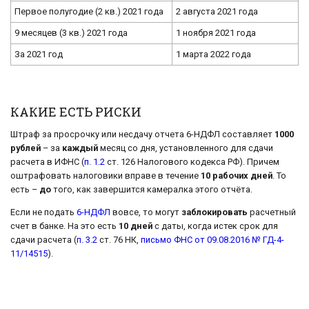
Первое полугодие (2 кв.) 2021 года
2 августа 2021 года
9 месяцев (3 кв.) 2021 года
1 ноября 2021 года
За 2021 год
1 марта 2022 года
КАКИЕ ЕСТЬ РИСКИ
Штраф за просрочку или несдачу отчета 6-НДФЛ составляет
1000
рублей
– за
каждый
месяц со дня, установленного для сдачи
расчета в ИФНС (
п. 1.2
ст. 126 Налогового кодекса РФ). Причем
оштрафовать налоговики вправе в течение
10 рабочих дней
. То
есть –
до
того, как завершится камералка этого отчёта.
Если не подать
6-НДФЛ
вовсе, то могут
заблокировать
расчетный
счет в банке. На это есть
10 дней
с даты, когда истек срок для
сдачи расчета (
п. 3.2
ст. 76 НК,
письмо ФНС от 09.08.2016 № ГД-4-
11/14515
).