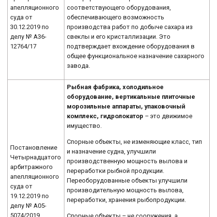
соответствующего оборудования,
апелляционного
обеспечивающего возможность
суда от
производства работ по добыче сахара из
30.12.2019 по
свеклы и его кристаллизации. Это
делу № А36-
подтверждает вхождение оборудования в
12764/17
общее функциональное назначение сахарного
завода.
Рыбная фабрика, холодильное
оборудование, вертикальные плиточные
морозильные аппараты, упаковочный
комплекс, гидролокатор
– это движимое
имущество.
Спорные объекты, не изменяющие класс, тип
Постановление
и назначение судна, улучшили
Четырнадцатого
производственную мощность вылова и
арбитражного
переработки рыбной продукции.
апелляционного
Переоборудованные объекты улучшили
суда от
производительную мощность вылова,
19.12.2019 по
переработки, хранения рыбопродукции.
делу № А05-
5074/2019
Спорные объекты – не сооружения, а