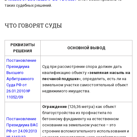
таких судебных решений.
ЧТО ГОВОРЯТ СУДЫ
РЕКВИЗИТЫ
ОСНОВНОЙ ВЫВОД
РЕШЕНИЯ
Постановление
Президиума
Суд при рассмотрении спора должен дать
Высшего
квалификацию объекту «
земляная насыпь на
Арбитражного
песчаной подушке
», определить, есть ли на
Суда РФ от
земельном участке самостоятельный объект
26.01.2010 №
недвижимого имущества.
11052/09
Ограждение
(126,36 метра) как объект
благоустройства из профнастила по
Постановление
бетонному фундаменту на естественном
Президиума ВАС
основании на земельном участке – это
РФ от 24.09.2013
строение вспомогательного использования и