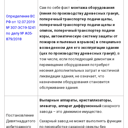
Сам по себе факт
монтажа оборудования
(линия по производству древесных гранул,
Определение ВС
поперечный транспортер подачи щепы,
РФ от 12.07.2019
поперечный транспортер подачи щепы и
№ 307-ЭС19-5241
опилок, поперечный транспортер подачи
по делу № А05-
коры, автоматическую систему защиты от
879/2018
пожаров и пылевых взрывов) в специально
возведенном для его эксплуатации здании
(цех по производству древесных гранул)
, в
том числе, если последующий демонтаж и
перемещение оборудования потребуют
несения дополнительных затрат и частичной
ликвидации здания, не означает, что
назначением оборудования становится
обслуживание здания.
Выпарные аппараты, кристаллизаторы,
элеватор, аппарат диффузионный
сахарного
завода – это движимое имущество.
Постановление
Сахарный завод не может выполнять функции
Девятнадцатого
по переработке сахарной свеклы без
арбитражного