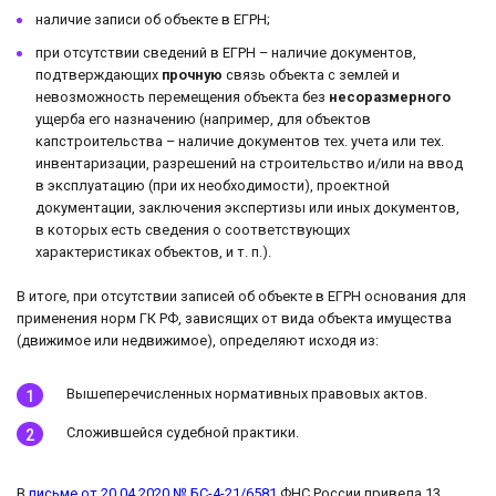
наличие записи об объекте в ЕГРН;
при отсутствии сведений в ЕГРН – наличие документов,
подтверждающих
прочную
связь объекта с землей и
невозможность перемещения объекта без
несоразмерного
ущерба его назначению (например, для объектов
капстроительства – наличие документов тех. учета или тех.
инвентаризации, разрешений на строительство и/или на ввод
в эксплуатацию (при их необходимости), проектной
документации, заключения экспертизы или иных документов,
в которых есть сведения о соответствующих
характеристиках объектов, и т. п.).
В итоге, при отсутствии записей об объекте в ЕГРН основания для
применения норм ГК РФ, зависящих от вида объекта имущества
(движимое или недвижимое), определяют исходя из:
Вышеперечисленных нормативных правовых актов.
Сложившейся судебной практики.
В
письме от 20.04.2020 № БС-4-21/6581
ФНС России привела 13