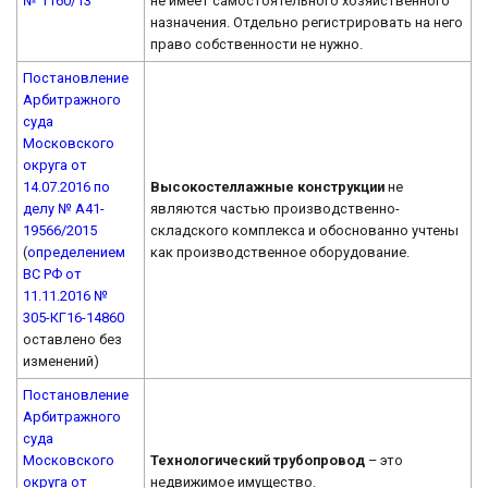
№ 1160/13
не имеет самостоятельного хозяйственного
назначения. Отдельно регистрировать на него
право собственности не нужно.
Постановление
Арбитражного
суда
Московского
округа от
14.07.2016 по
Высокостеллажные конструкции
не
делу № А41-
являются частью производственно-
19566/2015
складского комплекса и обоснованно учтены
(
определением
как производственное оборудование.
ВС РФ от
11.11.2016 №
305-КГ16-14860
оставлено без
изменений)
Постановление
Арбитражного
суда
Московского
Технологический трубопровод
– это
округа от
недвижимое имущество.