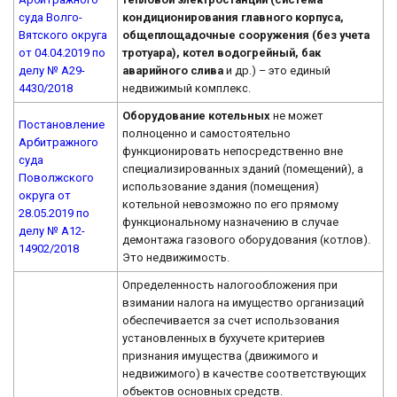
суда Волго-
кондиционирования главного корпуса,
Вятского округа
общеплощадочные сооружения (без учета
от 04.04.2019 по
тротуара), котел водогрейный, бак
делу № А29-
аварийного слива
и др.) – это единый
4430/2018
недвижимый комплекс.
Оборудование котельных
не может
Постановление
полноценно и самостоятельно
Арбитражного
функционировать непосредственно вне
суда
специализированных зданий (помещений), а
Поволжского
использование здания (помещения)
округа от
котельной невозможно по его прямому
28.05.2019 по
функциональному назначению в случае
делу № А12-
демонтажа газового оборудования (котлов).
14902/2018
Это недвижимость.
Определенность налогообложения при
взимании налога на имущество организаций
обеспечивается за счет использования
установленных в бухучете критериев
признания имущества (движимого и
недвижимого) в качестве соответствующих
объектов основных средств.