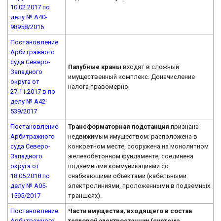
10.02.2017 по
делу № А40-
98958/2016
Постановление
Арбитражного
суда Северо-
Палубные краны
входят в сложный
Западного
имущественный комплекс. Доначисление
округа от
налога правомерно.
27.11.2017 в по
делу № А42-
539/2017
Постановление
Трансформаторная подстанция
признана
Арбитражного
недвижимым имуществом: расположена в
суда Северо-
конкретном месте, сооружена на монолитном
Западного
железобетонном фундаменте, соединена
округа от
подземными коммуникациями со
18.05.2018 по
снабжающими объектами (кабельными
делу № А05-
электролиниями, проложенными в подземных
1595/2017
траншеях).
Постановление
Части имущества, входящего в состав
Арбитражного
тепловой электростанции (система