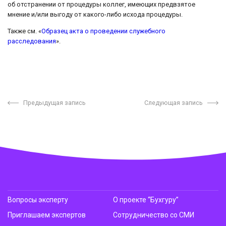
об отстранении от процедуры коллег, имеющих предвзятое
мнение и/или выгоду от какого-либо исхода процедуры.
Также см. «
Образец акта о проведении служебного
расследования
».
Предыдущая запись
Следующая запись
Вопросы эксперту
О проекте “Бухгуру”
Приглашаем экспертов
Сотрудничество со СМИ