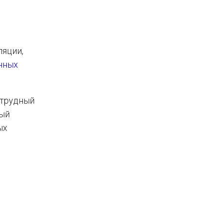
ляции,
нных
 трудный
ный
ых