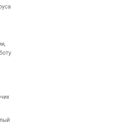
руса.
я,
боту.
очих
шлый