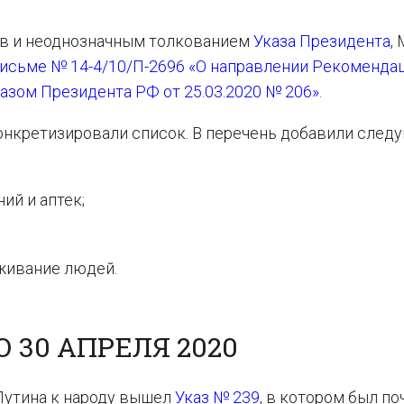
ов и неоднозначным толкованием
Указа Президента
,
исьме № 14-4/10/П-2696 «О направлении Рекоменда
казом Президента РФ от 25.03.2020 № 206»
.
онкретизировали список. В перечень добавили след
ий и аптек;
живание людей.
О 30 АПРЕЛЯ 2020
 Путина к народу вышел
Указ № 239
, в котором был по