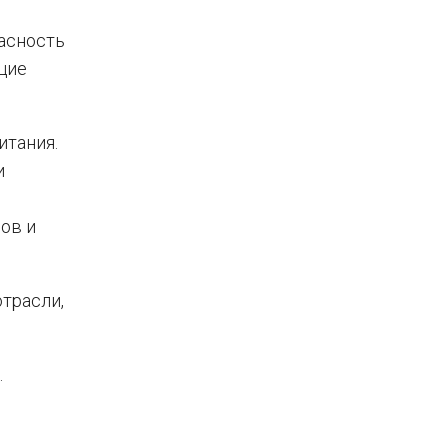
асность
щие
итания.
и
ов и
трасли,
.