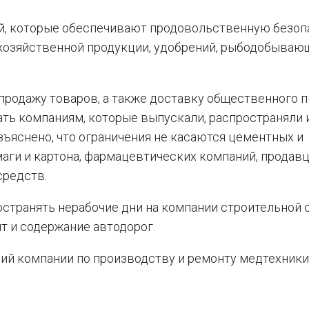
ий, которые обеспечивают продовольственную безоп
охозяйственной продукции, удобрений, рыбодобываю
родажу товаров, а также доставку общественного п
ать компаниям, которые выпускали, распространяли 
ъяснено, что ограничения не касаются цементных и
аги и картона, фармацевтических компаний, продавц
средств.
странять нерабочие дни на компании строительной о
т и содержание автодорог.
ий компании по производству и ремонту медтехники