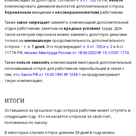
компенсацию за допотпуск. Согласно
ч. 3 ст. 126
ТК РФ,
нельзя
компенсировать денежной выплатой дополнительные отпуска
беременным
женщинам и
несовершеннолетним
работникам.
Также
закон запрещает
заменять компенсацией дополнительный
отдых работникам, занятым на
вредных условиях
труда. Для
такой категории персонала можно заменить допотпуск деньгами
только на
минимальную
продолжительность дополнительного
отпуска – т. е.
7 дней
. Это подтверждает
ч. 3 ст. 126
и
ч. 2
и
4
ст.
117 ТК РФ,
письмо Минтруда России от 18.06.2020 № 15-1/ООГ-1710
.
Также
нельзя заменить
компенсацией ежегодный дополнительный
оплачиваемый отпуск для работников-чернобыльцев в связи с
тем, что
Закон РФ от 15.05.1991 № 1244-1
не предусматривает
такую компенсацию.
ИТОГИ
Оставшиеся за прошлые годы отпуска работник может отгулять в
следующем году. Это не касается отпусков за свой счет,
положенных по закону.
В некоторых случаях отпуск длиннее 28 дней в году можно