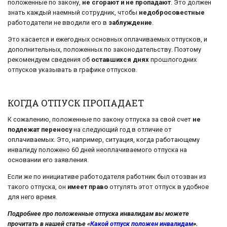
положенные по закону,
не сгорают и не пропадают
. Это должен
знать каждый наемный сотрудник, чтобы
недобросовестные
работодатели не вводили его в
заблуждение
.
Это касается и ежегодных основных оплачиваемых отпусков, и
дополнительных, положенных по законодательству. Поэтому
рекомендуем сведения об
оставшихся днях
прошлогодних
отпусков указывать в графике отпусков.
КОГДА ОТПУСК ПРОПАДАЕТ
К сожалению, положенные по закону отпуска за свой счет
не
подлежат переносу
на следующий год в отличие от
оплачиваемых. Это, например, ситуация, когда работающему
инвалиду положено 60 дней неоплачиваемого отпуска на
основании его заявления.
Если же по инициативе работодателя работник был отозван из
такого отпуска, он
имеет право
отгулять этот отпуск в удобное
для него время.
Подробнее про положенные отпуска инвалидам вы можете
прочитать в нашей статье «
Какой отпуск положен инвалидам
».