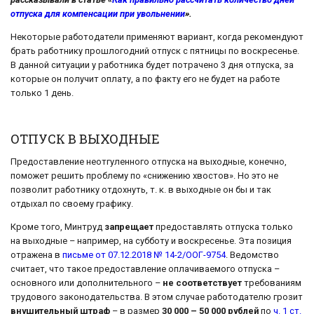
отпуска для компенсации при увольнении
».
Некоторые работодатели применяют вариант, когда рекомендуют
брать работнику прошлогодний отпуск с пятницы по воскресенье.
В данной ситуации у работника будет потрачено 3 дня отпуска, за
которые он получит оплату, а по факту его не будет на работе
только 1 день.
ОТПУСК В ВЫХОДНЫЕ
Предоставление неотгуленного отпуска на выходные, конечно,
поможет решить проблему по «снижению хвостов». Но это не
позволит работнику отдохнуть, т. к. в выходные он бы и так
отдыхал по своему графику.
Кроме того, Минтруд
запрещает
предоставлять отпуска только
на выходные – например, на субботу и воскресенье. Эта позиция
отражена в
письме от 07.12.2018 № 14-2/ООГ-9754
. Ведомство
считает, что такое предоставление оплачиваемого отпуска –
основного или дополнительного –
не соответствует
требованиям
трудового законодательства. В этом случае работодателю грозит
внушительный штраф
– в размер
30 000 – 50 000 рублей
по
ч. 1 ст.