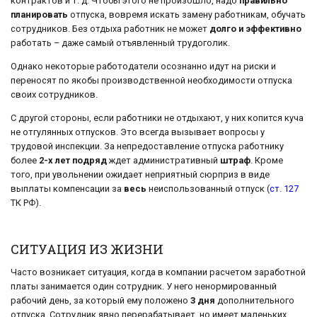
контрактов и т. д. Чтобы этого не произошло, надо
правильно
планировать
отпуска, вовремя искать замену работникам, обучать
сотрудников. Без отдыха работник не может
долго и эффективно
работать – даже самый отъявленный трудоголик.
Однако некоторые работодатели осознанно идут на риски и
переносят по якобы производственной необходимости отпуска
своих сотрудников.
С другой стороны, если работники не отдыхают, у них копится куча
не отгулянных отпусков. Это всегда вызывает вопросы у
трудовой инспекции. За непредоставление отпуска работнику
более
2-х лет подряд
ждет административный
штраф
. Кроме
того, при увольнении ожидает неприятный сюрприз в виде
выплаты компенсации за
весь
неиспользованный отпуск (
ст. 127
ТК РФ).
СИТУАЦИЯ ИЗ ЖИЗНИ
Часто возникает ситуация, когда в компании расчетом заработной
платы занимается один сотрудник. У него ненормированный
рабочий день, за который ему положено
3 дня
дополнительного
отпуска. Сотрудник явно перерабатывает, но имеет маленьких