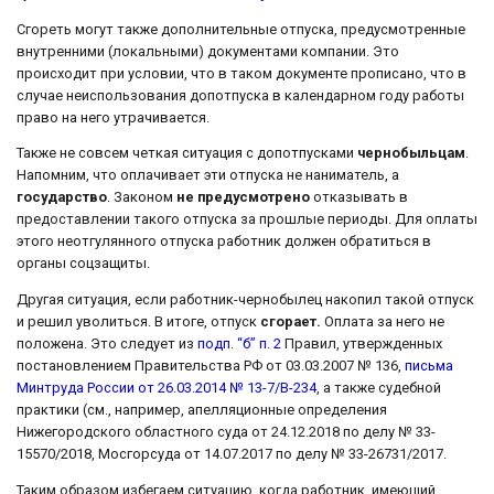
Сгореть могут также дополнительные отпуска, предусмотренные
внутренними (локальными) документами компании. Это
происходит при условии, что в таком документе прописано, что в
случае неиспользования допотпуска в календарном году работы
право на него утрачивается.
Также не совсем четкая ситуация с допотпусками
чернобыльцам
.
Напомним, что оплачивает эти отпуска не наниматель, а
государство
. Законом
не предусмотрено
отказывать в
предоставлении такого отпуска за прошлые периоды. Для оплаты
этого неотгулянного отпуска работник должен обратиться в
органы соцзащиты.
Другая ситуация, если работник-чернобылец накопил такой отпуск
и решил уволиться. В итоге, отпуск
сгорает.
Оплата за него не
положена. Это следует из
подп. “б” п. 2
Правил, утвержденных
постановлением Правительства РФ от 03.03.2007 № 136,
письма
Минтруда России от 26.03.2014 № 13-7/В-234
, а также судебной
практики (см., например, апелляционные определения
Нижегородского областного суда от 24.12.2018 по делу № 33-
15570/2018, Мосгорсуда от 14.07.2017 по делу № 33-26731/2017.
Таким образом избегаем ситуацию, когда работник, имеющий