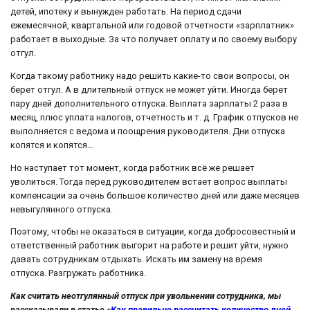
детей, ипотеку и вынужден работать. На период сдачи
ежемесячной, квартальной или годовой отчетности «зарплатник»
работает в выходные. За что получает оплату и по своему выбору
отгул.
Когда такому работнику надо решить какие-то свои вопросы, он
берет отгул. А в длительный отпуск не может уйти. Иногда берет
пару дней дополнительного отпуска. Выплата зарплаты 2 раза в
месяц, плюс уплата налогов, отчетность и т. д. График отпусков не
выполняется с ведома и поощрения руководителя. Дни отпуска
копятся и копятся…
Но наступает тот момент, когда работник всё же решает
уволиться. Тогда перед руководителем встает вопрос выплаты
компенсации за очень большое количество дней или даже месяцев
невыгулянного отпуска.
Поэтому, чтобы не оказаться в ситуации, когда добросовестный и
ответственный работник выгорит на работе и решит уйти, нужно
давать сотрудникам отдыхать. Искать им замену на время
отпуска. Разгружать работника.
Как считать неотгулянный отпуск при увольнении сотрудника, мы
рассказывали в статье «
Как правильно рассчитать количество дней