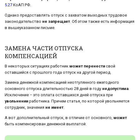
5.27
КоАП РФ.
Однако предоставлять отпуск с захватом выходных трудовое
законодательство
не запрещает
. Об этом также есть информация
в вышеуказанном письме.
ЗАМЕНА ЧАСТИ ОТПУСКА
КОМПЕНСАЦИЕЙ
В некоторых ситуациях работник
может перенести
свой
оставшийся с прошлого года отпуск на другой период.
Замена денежной компенсацией неотгулянного ежегодного
основного отпуска длительностью 28 дней в году
недопустима
.
Исключение – это оплата оставшихся дней отпуска при
увольнении
работника. Причем статья, по которой увольняется
сотрудник, значения
не имеет
.
А вот дополнительный отпуск, в отличие от основного,
может
быть компенсирован денежной выплатой.