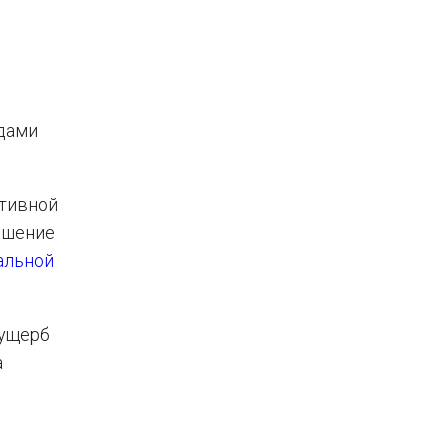
адами
ктивной
ашение
альной
 ущерб
а