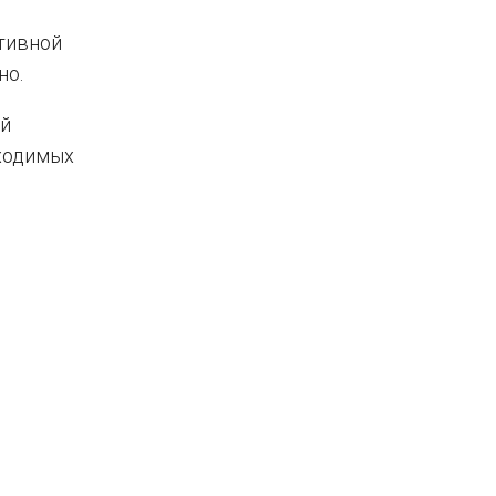
тивной
но.
ый
бходимых