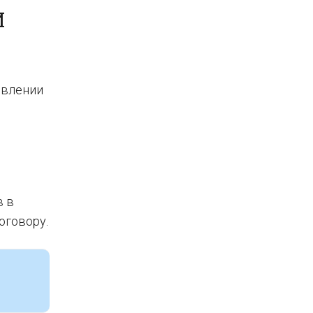
Й
овлении
в в
оговору.