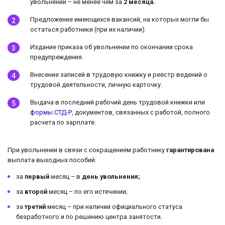
увольнении – не менее чем за
2 месяца.
Предложение имеющихся вакансий, на которых могли бы
остаться работники (при их наличии).
Издание приказа об увольнении по окончании срока
предупреждения.
Внесение записей в трудовую книжку и реестр ведений о
трудовой деятельности, личную карточку.
Выдача в последний рабочий день трудовой книжки или
формы СТД-Р
, документов, связанных с работой, полного
расчета по зарплате.
При увольнении в связи с сокращением работнику
гарантирована
выплата выходных пособий:
за
первый
месяц – в
день увольнения;
за
второй
месяц – по его истечении;
за
третий
месяц – при наличии официального статуса
безработного и по решению центра занятости.