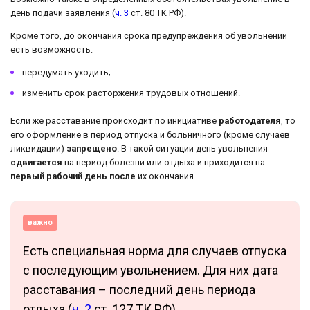
день подачи заявления (
ч. 3
ст. 80 ТК РФ).
Кроме того, до окончания срока предупреждения об увольнении
есть возможность:
передумать уходить;
изменить срок расторжения трудовых отношений.
Если же расставание происходит по инициативе
работодателя
, то
его оформление в период отпуска и больничного (кроме случаев
ликвидации)
запрещено
. В такой ситуации день увольнения
сдвигается
на период болезни или отдыха и приходится на
первый рабочий день после
их окончания.
важно
Есть специальная норма для случаев отпуска
с последующим увольнением. Для них дата
расставания – последний день периода
отдыха (
ч. 2
ст. 127 ТК РФ).