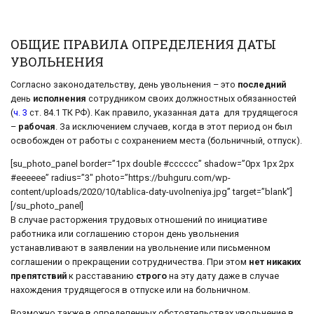
ОБЩИЕ ПРАВИЛА ОПРЕДЕЛЕНИЯ ДАТЫ
УВОЛЬНЕНИЯ
Согласно законодательству, день увольнения – это
последний
день
исполнения
сотрудником своих должностных обязанностей
(
ч. 3
ст. 84.1 ТК РФ). Как правило, указанная дата для трудящегося
–
рабочая
. За исключением случаев, когда в этот период он был
освобожден от работы с сохранением места (больничный, отпуск).
[su_photo_panel border=”1px double #cccccc” shadow=”0px 1px 2px
#eeeeee” radius=”3″ photo=”https://buhguru.com/wp-
content/uploads/2020/10/tablica-daty-uvolneniya.jpg” target=”blank”]
[/su_photo_panel]
В случае расторжения трудовых отношений по инициативе
работника или соглашению сторон день увольнения
устанавливают в заявлении на увольнение или письменном
соглашении о прекращении сотрудничества. При этом
нет никаких
препятствий
к расставанию
строго
на эту дату даже в случае
нахождения трудящегося в отпуске или на больничном.
Возможно также в определенных обстоятельствах увольнение в