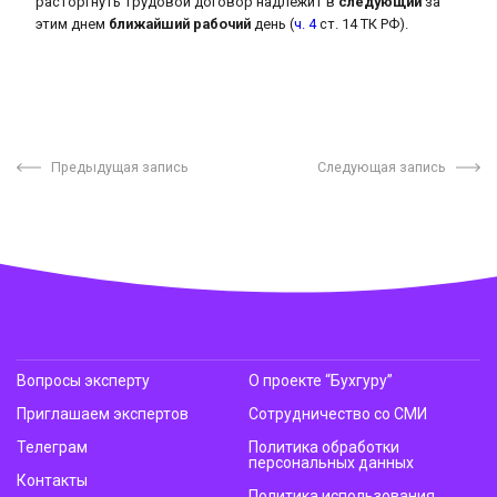
расторгнуть трудовой договор надлежит в
следующий
за
этим днем
ближайший рабочий
день (
ч. 4
ст. 14 ТК РФ).
Предыдущая запись
Следующая запись
Вопросы эксперту
О проекте “Бухгуру”
Приглашаем экспертов
Сотрудничество со СМИ
Телеграм
Политика обработки
персональных данных
Контакты
Политика использования