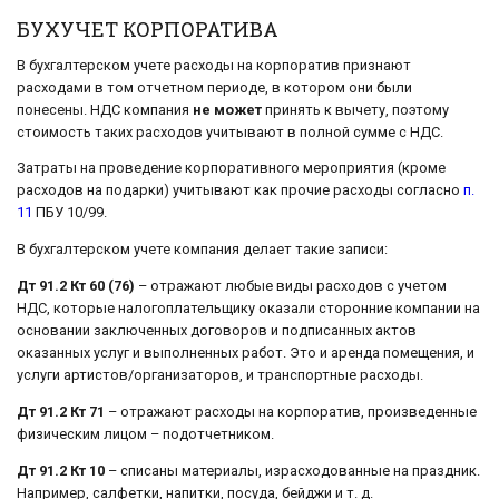
БУХУЧЕТ КОРПОРАТИВА
В бухгалтерском учете расходы на корпоратив признают
расходами в том отчетном периоде, в котором они были
понесены. НДС компания
не может
принять к вычету, поэтому
стоимость таких расходов учитывают в полной сумме с НДС.
Затраты на проведение корпоративного мероприятия (кроме
расходов на подарки) учитывают как прочие расходы согласно
п.
11
ПБУ 10/99.
В бухгалтерском учете компания делает такие записи:
Дт 91.2 Кт 60 (76)
– отражают любые виды расходов с учетом
НДС, которые налогоплательщику оказали сторонние компании на
основании заключенных договоров и подписанных актов
оказанных услуг и выполненных работ. Это и аренда помещения, и
услуги артистов/организаторов, и транспортные расходы.
Дт 91.2 Кт 71
– отражают расходы на корпоратив, произведенные
физическим лицом – подотчетником.
Дт 91.2 Кт 10
– списаны материалы, израсходованные на праздник.
Например, салфетки, напитки, посуда, бейджи и т. д.