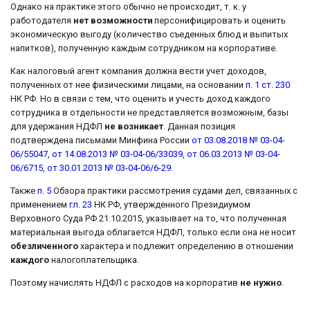
Однако на практике этого обычно не происходит, т. к. у
работодателя
нет возможности
персонифицировать и оценить
экономическую выгоду (количество съеденных блюд и выпитых
напитков), полученную каждым сотрудником на корпоративе.
Как налоговый агент компания должна вести учет доходов,
полученных от нее физическими лицами, на основании
п. 1 ст. 230
НК РФ. Но в связи с тем, что оценить и учесть доход каждого
сотрудника в отдельности не представляется возможным, базы
для удержания НДФЛ
не возникает
. Данная позиция
подтверждена письмами Минфина России
от 03.08.2018 № 03-04-
06/55047
,
от 14.08.2013 № 03-04-06/33039
,
от 06.03.2013 № 03-04-
06/6715
,
от 30.01.2013 № 03-04-06/6-29
.
Также
п. 5
Обзора практики рассмотрения судами дел, связанных с
применением
гл. 23
НК РФ, утвержденного Президиумом
Верховного Суда РФ 21.10.2015, указывает на то, что полученная
материальная выгода облагается НДФЛ, только если она не носит
обезличенного
характера и подлежит определению в отношении
каждого
налогоплательщика.
Поэтому начислять НДФЛ с расходов на корпоратив
не нужно
.