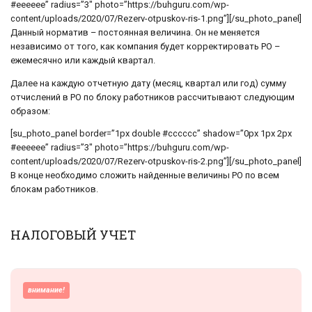
#eeeeee” radius=”3″ photo=”https://buhguru.com/wp-
content/uploads/2020/07/Rezerv-otpuskov-ris-1.png”][/su_photo_panel]
Данный норматив – постоянная величина. Он не меняется
независимо от того, как компания будет корректировать РО –
ежемесячно или каждый квартал.
Далее на каждую отчетную дату (месяц, квартал или год) сумму
отчислений в РО по блоку работников рассчитывают следующим
образом:
[su_photo_panel border=”1px double #cccccc” shadow=”0px 1px 2px
#eeeeee” radius=”3″ photo=”https://buhguru.com/wp-
content/uploads/2020/07/Rezerv-otpuskov-ris-2.png”][/su_photo_panel]
В конце необходимо сложить найденные величины РО по всем
блокам работников.
НАЛОГОВЫЙ УЧЕТ
внимание!