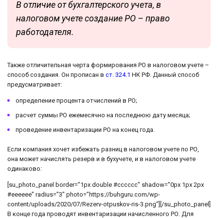
В отличие от бухгалтерского учета, в
налоговом учете создание РО – право
работодателя.
Также отличительная черта формирования РО в налоговом учете –
способ создания. Он прописан в
ст. 324.1
НК РФ. Данный способ
предусматривает:
определение процента отчислений в РО;
расчет суммы РО ежемесячно на последнюю дату месяца;
проведение инвентаризации РО на конец года.
Если компания хочет избежать разниц в налоговом учете по РО,
она может начислять резерв и в бухучете, и в налоговом учете
одинаково:
[su_photo_panel border=”1px double #cccccc” shadow=”0px 1px 2px
#eeeeee” radius=”3″ photo=”https://buhguru.com/wp-
content/uploads/2020/07/Rezerv-otpuskov-ris-3.png”][/su_photo_panel]
В конце года проводят инвентаризации начисленного РО. Для