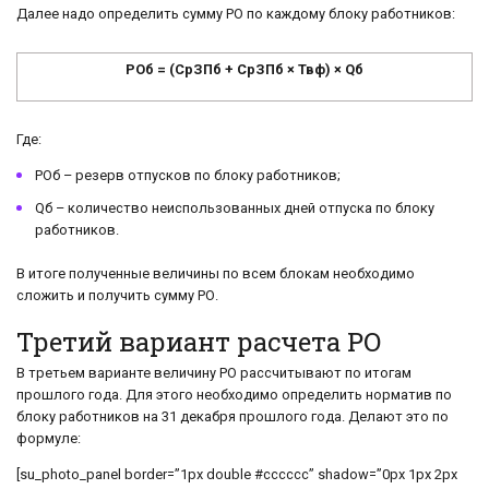
Далее надо определить сумму РО по каждому блоку работников:
РОб = (СрЗПб + СрЗПб × Твф) × Qб
Где:
РОб – резерв отпусков по блоку работников;
Qб – количество неиспользованных дней отпуска по блоку
работников.
В итоге полученные величины по всем блокам необходимо
сложить и получить сумму РО.
Третий вариант расчета РО
В третьем варианте величину РО рассчитывают по итогам
прошлого года. Для этого необходимо определить норматив по
блоку работников на 31 декабря прошлого года. Делают это по
формуле:
[su_photo_panel border=”1px double #cccccc” shadow=”0px 1px 2px