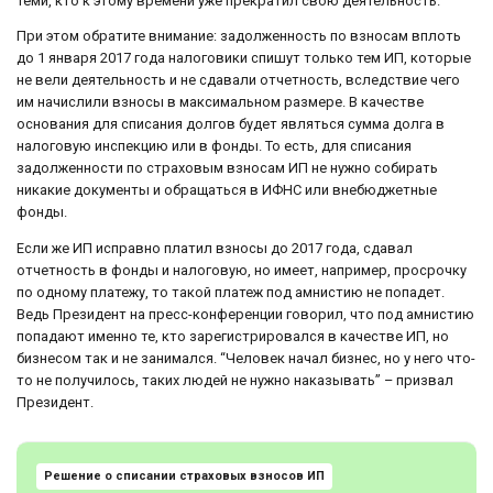
теми, кто к этому времени уже прекратил свою деятельность.
При этом обратите внимание: задолженность по взносам вплоть
до 1 января 2017 года налоговики спишут только тем ИП, которые
не вели деятельность и не сдавали отчетность, вследствие чего
им начислили взносы в максимальном размере. В качестве
основания для списания долгов будет являться сумма долга в
налоговую инспекцию или в фонды. То есть, для списания
задолженности по страховым взносам ИП не нужно собирать
никакие документы и обращаться в ИФНС или внебюджетные
фонды.
Если же ИП исправно платил взносы до 2017 года, сдавал
отчетность в фонды и налоговую, но имеет, например, просрочку
по одному платежу, то такой платеж под амнистию не попадет.
Ведь Президент на пресс-конференции говорил, что под амнистию
попадают именно те, кто зарегистрировался в качестве ИП, но
бизнесом так и не занимался. “Человек начал бизнес, но у него что-
то не получилось, таких людей не нужно наказывать” – призвал
Президент.
Решение о списании страховых взносов ИП