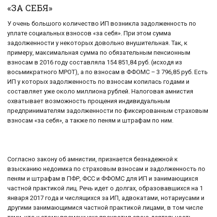
«ЗА СЕБЯ»
У очень большого количество ИП возникла задолженность по
уплате социальных взносов «за себя». При этом сумма
задолженности у некоторых довольно внушительная. Так, к
примеру, максимальная сумма по обязательным пенсионным
взносам в 2016 году составляла 154 851,84 руб. (исходя из
восьмикратного МРОТ), а по взносам в ФФОМС – 3 796,85 руб. Есть
ИП у которых задолженность по взносам копилась годами и
составляет уже около миллиона рублей. Налоговая амнистия
охватывает возможность прощения индивидуальным
предпринимателям задолженности по фиксированным страховым
взносам «за себя», а также по пеням и штрафам по ним.
Согласно закону об амнистии, признается безнадежной к
взысканию недоимка по страховым взносам и задолженность по
пеням и штрафам в ПФР, ФСС и ФФОМС для ИП и занимающихся
частной практикой лиц. Речь идет о долгах, образовавшихся на 1
января 2017 года и числящихся за ИП, адвокатами, нотариусами и
другими занимающимися частной практикой лицами, в том числе