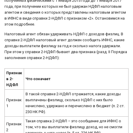
полученных физическими с 1 января 2015 года до 1 января 2017
года, при получении которых не был удержан НДФЛ налоговым
агентом и сведения о которых представлены налоговым агентом
в ИФНС в виде справки 2-НДФЛ с признаком «2». Остановимся на
этом подробнее.
Налоговый агент обязан удерживать НДФЛ с доходов физлиц. В
справке 2-НДФЛ налоговый агент должен сообщить ИФНС, какие
доходы выплатили физлицу за год и сколько налога удержали.
При этом у справки 2-НДФЛ бывает два признака (разд. II Порядка
заполнения справки 2-НДФЛ):
Признак
в 2-
Что означает
НДФЛ
В такой справке 2-НДФЛ отражается, какие доходы
Признак
выплачены физлицу, сколько НДФЛ с них было
1
начислено, удержано и перечислено в бюджет (п. 2 ст.
230 НК РФ).
Такая справка 2-НДФЛ – это сообщение для ИФНС о
Признак
том, что вы выплатили физлицу доход, но не смогли
2
удержать с него налог (п. 5 ст. 226 НК РФ).