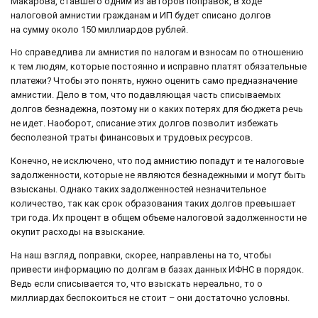
Макарова, ставшего одним из авторов поправок, в ходе
налоговой амнистии гражданам и ИП будет списано долгов
на сумму около 150 миллиардов рублей.
Но справедлива ли амнистия по налогам и взносам по отношению
к тем людям, которые постоянно и исправно платят обязательные
платежи? Чтобы это понять, нужно оценить само предназначение
амнистии. Дело в том, что подавляющая часть списываемых
долгов безнадежна, поэтому ни о каких потерях для бюджета речь
не идет. Наоборот, списание этих долгов позволит избежать
бесполезной траты финансовых и трудовых ресурсов.
Конечно, не исключено, что под амнистию попадут и те налоговые
задолженности, которые не являются безнадежными и могут быть
взысканы. Однако таких задолженностей незначительное
количество, так как срок образования таких долгов превышает
три года. Их процент в общем объеме налоговой задолженности не
окупит расходы на взыскание.
На наш взгляд, поправки, скорее, направлены на то, чтобы
привести информацию по долгам в базах данных ИФНС в порядок.
Ведь если списывается то, что взыскать нереально, то о
миллиардах беспокоиться не стоит – они достаточно условны.