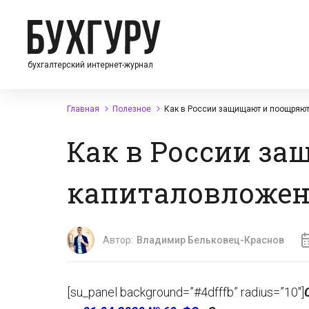
бухгалтерский интернет-журнал
Главная
Полезное
Как в России защищают и поощряют
Как в России з
капиталовложени
Автор:
Владимир Бельковец-Краснов
[su_panel background=”#4dfffb” radius=”10″]