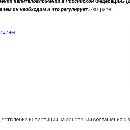
ении капиталовложений в Российской Федерации» (д
зачем он необходим и что регулирует.
[/su_panel]
тициям
ествление инвестиций на основании соглашения о з