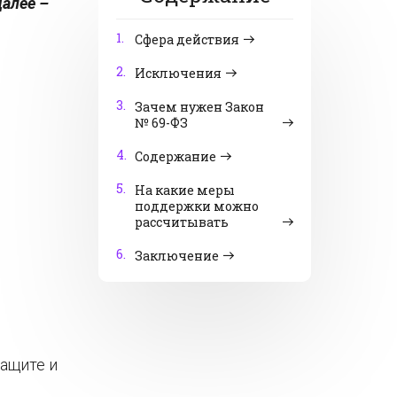
алее –
1.
Сфера действия
2.
Исключения
3.
Зачем нужен Закон
№ 69-ФЗ
4.
Содержание
5.
На какие меры
поддержки можно
рассчитывать
6.
Заключение
ащите и