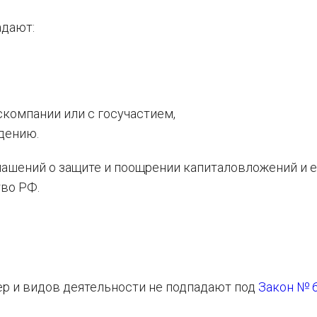
адают:
скомпании или с госучастием,
дению.
лашений о защите и поощрении капиталовложений и е
во РФ.
р и видов деятельности не подпадают под
Закон № 