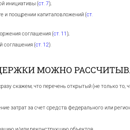
й инициативы (
ст. 7
);
те и поощрении капиталовложений (
ст.
торжения соглашения (
ст. 11
);
й соглашения (
ст. 12
).
ДЕРЖКИ МОЖНО РАССЧИТЫВ
разу скажем, что перечень открытый (не только то, ч
ние затрат за счет средств федерального или регио
изацию и/или реконструкцию объектов