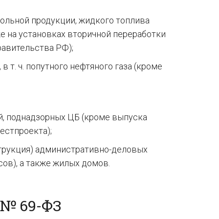
гольной продукции, жидкого топлива
кже на установках вторичной переработки
авительства РФ);
в т. ч. попутного нефтяного газа (кроме
, поднадзорных ЦБ (кроме выпуска
естпроекта);
струкция) административно-деловых
ов), а также жилых домов.
№ 69-ФЗ