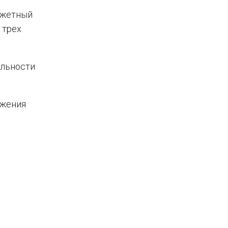
джетный
 трех
ельности
ожения