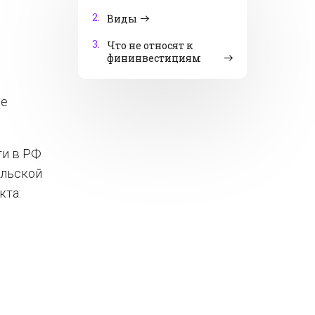
2.
Виды
3.
Что не относят к
фининвестициям
ые
ти в РФ
ельской
кта: