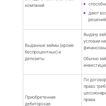
способн
компаний
дают во
решений и
Выдачу за
условии на
Выданные займы (кроме
финансовы
беспроцентных) и
депозиты
Обычно за
инвестиций
По договор
право треб
цессионар
Приобретенная
права.
дебиторская