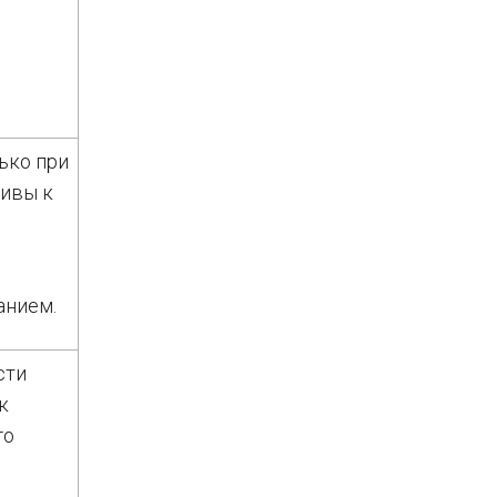
ько при
тивы к
анием.
сти
к
го