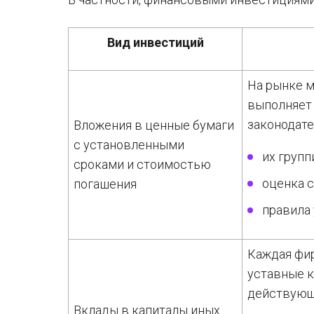
Вид инвестиций
На рынке м
выполняет 
законодате
Вложения в ценные бумаги
с установленными
их групп
сроками и стоимостью
оценка 
погашения
правила 
Каждая фи
уставные к
действующи
Вклады в капиталы иных