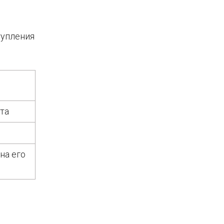
тупления
та
на его