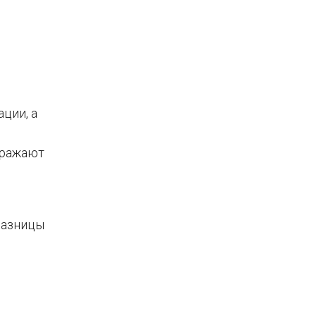
ции, а
тражают
разницы