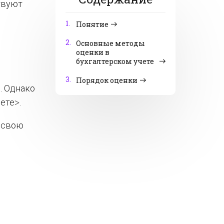
ствуют
1.
Понятие
2.
Основные методы
оценки в
бухгалтерском учете
3.
Порядок оценки
. Однако
ете˃.
В свою