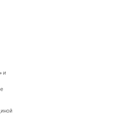
» и
ые
диной