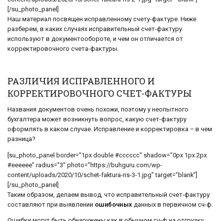
[/su_photo_panel]
Наш материал посвящен исправленному счету-фактуре. Ниже
разберем, в каких случаях исправительный счет-фактуру
используют в документообороте, и чем он отличается от
корректировочного счета-фактуры.
РАЗЛИЧИЯ ИСПРАВЛЕННОГО И
КОРРЕКТИРОВОЧНОГО СЧЕТ-ФАКТУРЫ
Названия документов очень похожи, поэтому у неопытного
бухгалтера может возникнуть вопрос, какую счет-фактуру
оформлять в каком случае. Исправление и корректировка – в чем
разница?
[su_photo_panel border=”1px double #cccccc” shadow=”0px 1px 2px
#eeeeee” radius=”3″ photo=”https://buhguru.com/wp-
content/uploads/2020/10/schet-faktura-ris-3-1.jpg” target=”blank”]
[/su_photo_panel]
Таким образом, делаем вывод, что исправительный счет-фактуру
составляют при выявлении
ошибочных
данных в первичном сч-ф.
Ошибки могут быть обнаружены как в обычном сч-ф на отгрузку