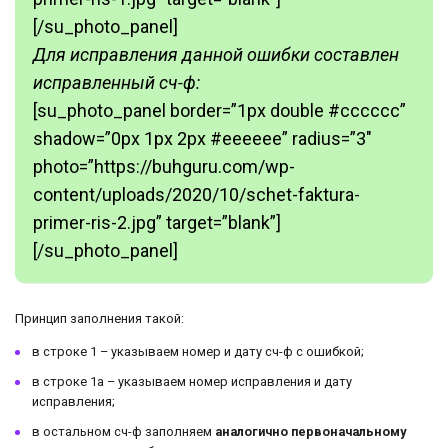
[/su_photo_panel]
Для исправления данной ошибки составлен
исправленный сч-ф:
[su_photo_panel border=”1px double #cccccc”
shadow=”0px 1px 2px #eeeeee” radius=”3″
photo=”https://buhguru.com/wp-
content/uploads/2020/10/schet-faktura-
primer-ris-2.jpg” target=”blank”]
[/su_photo_panel]
Принцип заполнения такой:
в строке 1 – указываем номер и дату сч-ф с ошибкой;
в строке 1а – указываем номер исправления и дату
исправления;
в остальном сч-ф заполняем
аналогично первоначальному