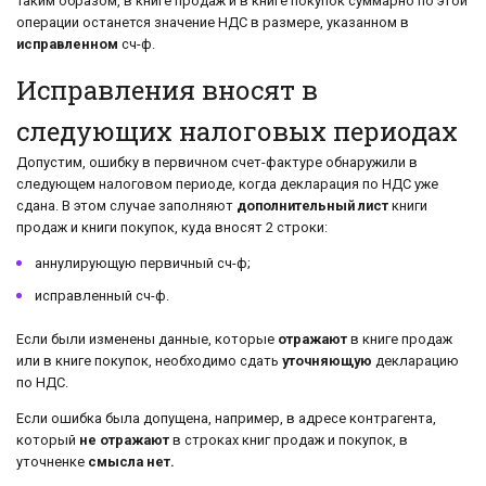
Таким образом, в книге продаж и в книге покупок суммарно по этой
операции останется значение НДС в размере, указанном в
исправленном
сч-ф.
Исправления вносят в
следующих налоговых периодах
Допустим, ошибку в первичном счет-фактуре обнаружили в
следующем налоговом периоде, когда декларация по НДС уже
сдана. В этом случае заполняют
дополнительный лист
книги
продаж и книги покупок, куда вносят 2 строки:
аннулирующую первичный сч-ф;
исправленный сч-ф.
Если были изменены данные, которые
отражают
в книге продаж
или в книге покупок, необходимо сдать
уточняющую
декларацию
по НДС.
Если ошибка была допущена, например, в адресе контрагента,
который
не отражают
в строках книг продаж и покупок, в
уточненке
смысла нет.