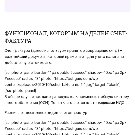
ФУНКЦИОНАЛ, КОТОРЫМ НАДЕЛЕН СЧЕТ-
ФАКТУРА
Счет-фактура (далее используем принятое сокращение сч-ф) –
важнейший
документ, который применяют для учета налога на
добавленную стоимость.
[su_photo_panel border=”1px double #cccccc” shadow=”0px 1px 2px
#eeeeee” radius=”3″ photo=”https://buhguru.com/wp-
content/uploads/2020/10/schet-faktura-ris-1-1.jpg” target=”blank”]
[/su_photo_panel]
В общем случае продавец и покупатель применяют общую систему
налогообложения (ОСН). То есть, являются плательщиками НДС.
Различают несколько видов счетов-фактур:
[su_photo_panel border=”1px double #cccccc” shadow=”0px 1px 2px
#eeeeee” radius=”3″ photo=”https://buhguru.com/wp-
content/uploads/2020/10/schet-faktura-ris-2-1.jpg” target=”blank”]