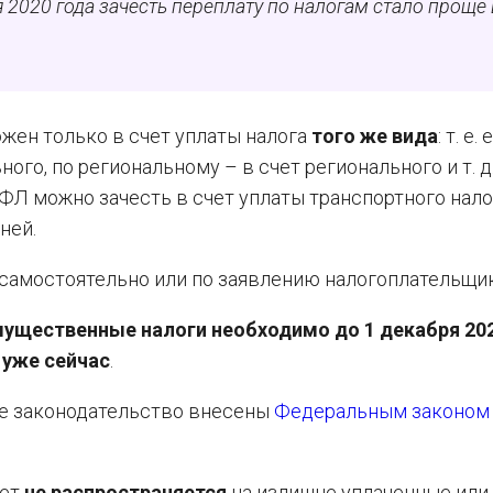
 2020 года зачесть переплату по налогам стало проще 
ожен только в счет уплаты налога
того же вида
: т. е.
го, по региональному – в счет регионального и т. д.
ФЛ можно зачесть в счет уплаты транспортного нало
ней.
 самостоятельно или по заявлению налогоплательщик
мущественные налоги необходимо до 1 декабря 20
я
уже сейчас
.
е законодательство внесены
Федеральным законом
чет
не распространяется
на излишне уплаченные или