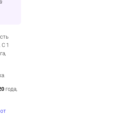
в
 есть
 С 1
га,
а.
20
года,
 от