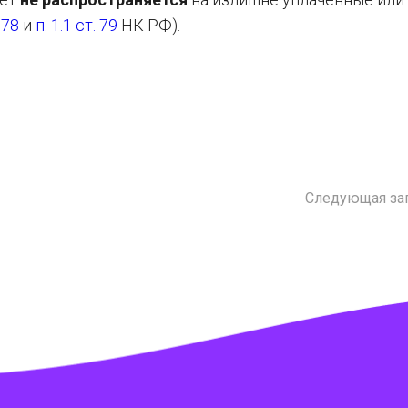
. 78
и
п. 1.1 ст. 79
НК РФ).
Следующая за