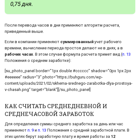
0,75 дня.
После перевода часов в дни применяют алгоритм расчета,
приведенный выше.
Если в компании применяют
суммированный
учет рабочего
времени, вычисление периода простоя делают не в днях, а в
рабочих часах
. В этом случае формула расчета примет вид (
п. 13
Положения о среднем заработке):
[su_photo_panel border=”1px double #cccccc” shadow=”0px 1px 2px
#eeeeee” radius=”3″ photo=”https://buhguru.com/wp-
content/uploads/2021/02/skhema-srednego-zarabotka-dlya-prostoya-
v-chasah.png” target=”blank”][/su_photo_panel]
КАК СЧИТАТЬ СРЕДНЕДНЕВНОЙ И
СРЕДНЕЧАСОВОЙ ЗАРАБОТОК
Для определения суммы среднего заработка за день или час
применяют
п. 9
и
п. 13
Положения о средней заработной плате. В
этих целях берут заработную плату и время работы за
12