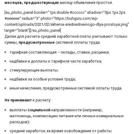
месяцев, предшествующих
месяцу объявления простоя.
[su_photo_panel border=”1px double #cccccc” shadow=”0px 1px 2px
#eeeeee” radius=”3″ photo=”https://buhguru.com/wp-
content/uploads/2021/02/skhema-srednednevnogo-dlya-prostoya.png”
target=”blank”][/su_photo_panel]
Далее для расчета средней заработной платы учитывают только
суммы,
предусмотренные
системой оплаты труда:
тарифная составляющая – оклады, ставки, расценки;
надбавки и доплаты к тарифной части заработка;
стимулирующие выплаты;
надбавки за особые условия труда;
иные начисления, предусмотренные системой оплаты труда.
Не принимают
к расчету:
выплаты
социальной
направленности (например,
матпомощь, компенсацию питания или личных коммунальных
расходов);
средний заработок за время освобождения от работы