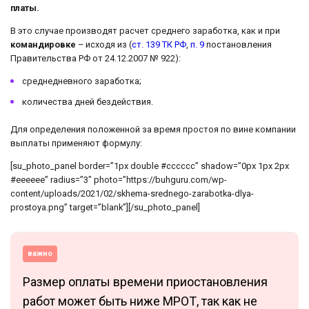
платы.
В это случае производят расчет среднего заработка, как и при
командировке
– исходя из (
ст. 139 ТК РФ
,
п. 9
постановления
Правительства РФ от 24.12.2007 № 922):
среднедневного заработка;
количества дней бездействия.
Для определения положенной за время простоя по вине компании
выплаты применяют формулу:
[su_photo_panel border=”1px double #cccccc” shadow=”0px 1px 2px
#eeeeee” radius=”3″ photo=”https://buhguru.com/wp-
content/uploads/2021/02/skhema-srednego-zarabotka-dlya-
prostoya.png” target=”blank”][/su_photo_panel]
важно
Размер оплаты времени приостановления
работ может быть ниже МРОТ, так как не