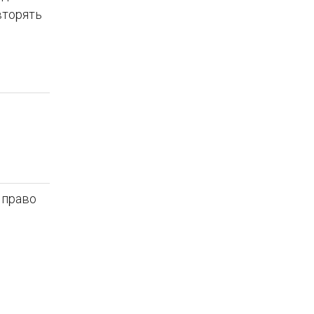
вторять
 право