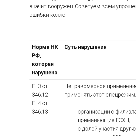
значит вооружен. Советуем всем упрощен
ошибки коллег.
Норма НК
Суть нарушения
РФ,
которая
нарушена
П. 3 ст.
Неправомерное применение 
346.12
применять этот спецрежим. 
П. 4 ст.
346.13
· организации с филиала
· применяющие ЕСХН;
· с долей участия других