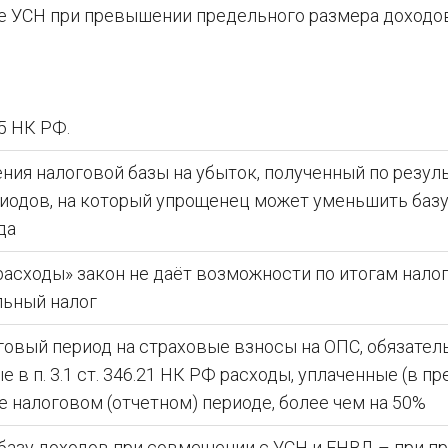
 УСН при превышении предельного размера доходов
25 НК РФ.
ия налоговой базы на убыток, полученный по резул
иодов, на который упрощенец может уменьшить баз
да
расходы» закон не даёт возможности по итогам нало
льный налог
говый период на страховые взносы на ОПС, обязате
е в п. 3.1 ст. 346.21 НК РФ расходы, уплаченные (в п
 налоговом (отчетном) периоде, более чем на 50%
азу доходов при совмещении с УСН и ЕНВД – при п