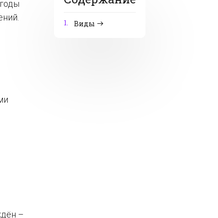
 годы
ений.
1.
Виды
ми
ждён –