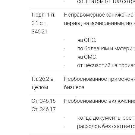
· со штатом от 100 сотр
Подп. 1 п.
Неправомерное занижение н
3.1 ст.
период на исчисленные, но 
346.21
· на ОПС;
· по болезням и материн
· на ОМС;
· от несчастий на произв
Гл. 26.2 в
Необоснованное применени
целом
бизнеса
Ст. 346.16
Необоснованное включение 
Ст. 346.17
· когда документы состав
· расходов без соответс