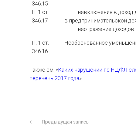
346.15
П. 1 ст.
· невключения в доход де
346.17
в предпринимательской дея
· неотражение доходов в
П. 1 ст.
Необоснованное уменьшение 
346.16
Также см. «
Каких нарушений по НДФЛ сле
перечень 2017 года
».
Предыдущая запись