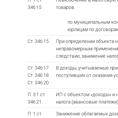
346.15
товаров:
· по муниципальным кон
· юрлицам по договорам 
Ст. 346.15
При определении объекта н
неправомерным применением
следствие, занижение налог
Ст. 346.17
В доходы, учитываемые при
Ст. 346.18
поступивших от оказания у
Ст. 346.20
П. 3.1 ст.
ИП с объектом «доходы» и
346.21
налога (авансовые платежи
П. 1 ст.
Занижение облагаемых дохо