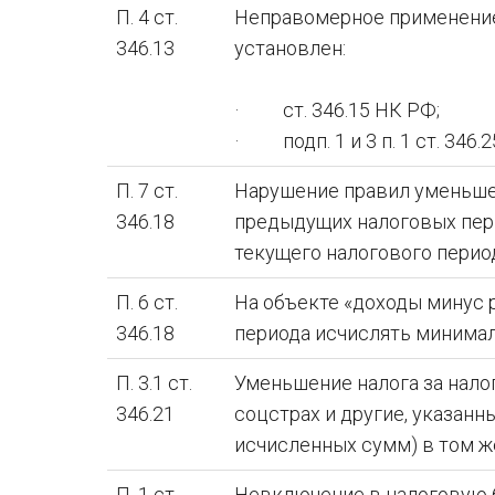
П. 4 ст.
Неправомерное применение
346.13
установлен:
· ст. 346.15 НК РФ;
· подп. 1 и 3 п. 1 ст. 346.
П. 7 ст.
Нарушение правил уменьшен
346.18
предыдущих налоговых пер
текущего налогового перио
П. 6 ст.
На объекте «доходы минус 
346.18
периода исчислять минима
П. 3.1 ст.
Уменьшение налога за нало
346.21
соцстрах и другие, указанны
исчисленных сумм) в том же
П. 1 ст.
Невключение в налоговую б