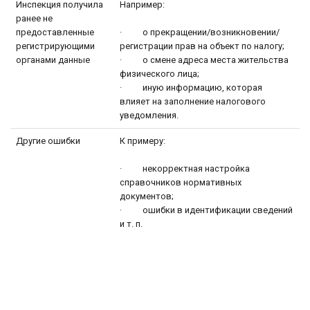
Инспекция получила
Например:
ранее не
предоставленные
· о прекращении/возникновении/
регистрирующими
регистрации прав на объект по налогу;
органами данные
· о смене адреса места жительства
физического лица;
· иную информацию, которая
влияет на заполнение налогового
уведомления.
Другие ошибки
К примеру:
· некорректная настройка
справочников нормативных
документов;
· ошибки в идентификации сведений
и т. п.