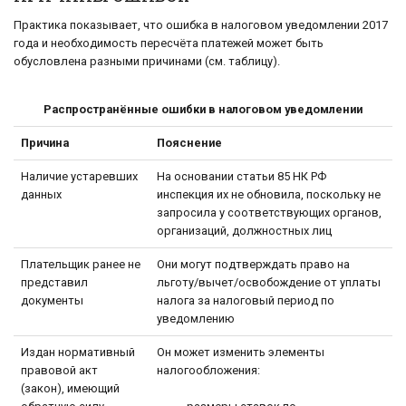
Практика показывает, что ошибка в налоговом уведомлении 2017
года и необходимость пересчёта платежей может быть
обусловлена разными причинами (см. таблицу).
Распространённые ошибки в налоговом уведомлении
Причина
Пояснение
Наличие устаревших
На основании статьи 85 НК РФ
данных
инспекция их не обновила, поскольку не
запросила у соответствующих органов,
организаций, должностных лиц
Плательщик ранее не
Они могут подтверждать право на
представил
льготу/вычет/освобождение от уплаты
документы
налога за налоговый период по
уведомлению
Издан нормативный
Он может изменить элементы
правовой акт
налогообложения:
(закон), имеющий