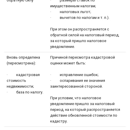
обратную силу
· размеры ставок по
имущественным налогам;
· налоговых льгот;
· вычетов по налогам и т. п.).
При этом он распространяется с
обратной силой на налоговый период,
за который пришло налоговое
уведомление.
Вновь определена
Причиной пересмотра кадастровой
(пересмотрена):
оценки может быть:
· кадастровая
· исправление ошибок;
стоимость
· оспаривания ее значения
недвижимости;
заинтересованной стороной.
· база по налогу.
При условии, что налоговое
уведомление пришло за налоговый
период, на который распространяется
действие обновленной стоимости по
кадастру.