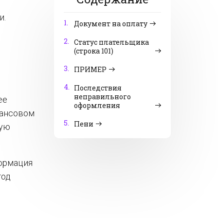
и.
1.
Документ на оплату
2.
Статус плательщика
(строка 101)
3.
ПРИМЕР
4.
Последствия
неправильного
ее
оформления
нансовом
5.
Пени
вую
формация
год