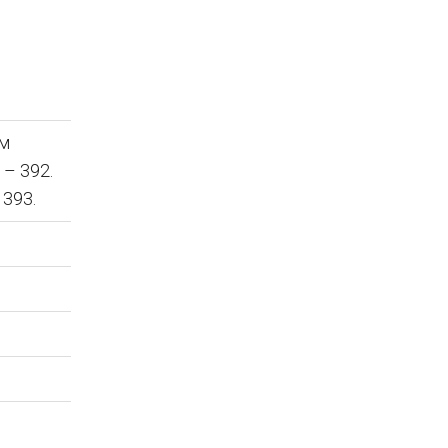
ом
– 392.
393.