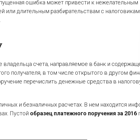
допущенная ошибка может привести к нежелательным
ей или длительным разбирательствам с налоговикам
.
У
е владельца счета, направляемое в банк и содержащ
гого получателя, в том числе открытого в другом фи
оручение перечислить денежные средства в налого
ичных и безналичных расчетах. В нем находится ин
вах. Пустой
образец платежного поручения за 2016