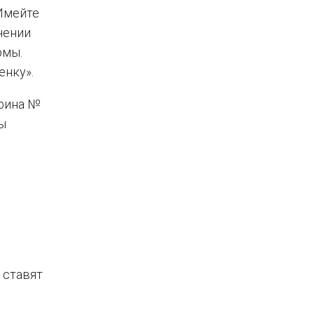
 Имейте
чении
рмы.
енку».
фина №
ы
 ставят