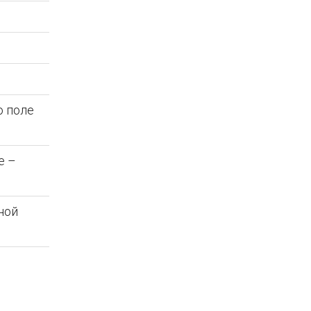
о поле
е –
ной