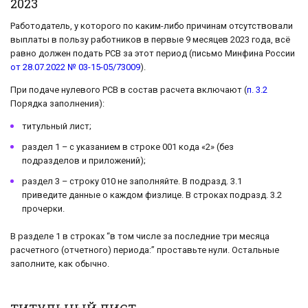
2023
Работодатель, у которого по каким-либо причинам отсутствовали
выплаты в пользу работников в первые 9 месяцев 2023 года, всё
равно должен подать РСВ за этот период (письмо Минфина России
от 28.07.2022 № 03-15-05/73009
).
При подаче нулевого РСВ в состав расчета включают (
п. 3.2
Порядка заполнения):
титульный лист;
раздел 1 – с указанием в строке 001 кода «2» (без
подразделов и приложений);
раздел 3 – строку 010 не заполняйте. В подразд. 3.1
приведите данные о каждом физлице. В строках подразд. 3.2
прочерки.
В разделе 1 в строках “в том числе за последние три месяца
расчетного (отчетного) периода:” проставьте нули. Остальные
заполните, как обычно.