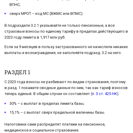
ВПНС;
сверх МРОТ – код МС (ВЖМС или ВПМС).
В подразделе 3.2.1 указывайте не только пенсионные, а все
страховые взносы по единому тарифу в пределах действующего в
2023 году лимита в 1,917 млн руб.
Если за 9 месяцев в пользу застрахованного не начисляли никакие
выплаты и вознаграждения, не заполняйте подразд. 3.2 на него.
РАЗДЕЛ 1
С 2023 года взносы не разбивают по видам страхования, поэтому
в разд. 1 покажите сводные данные по ним, так как тариф взносов
теперь единый. В общем случае он составляет (
п. 3 ст. 425 НК
):
30% – с выплат в пределах лимита базы;
15,1% – с выплат сверх предельной величины базы.
Налоговики сами распределят платежи на пенсионное,
медицинское и социальное страхование.