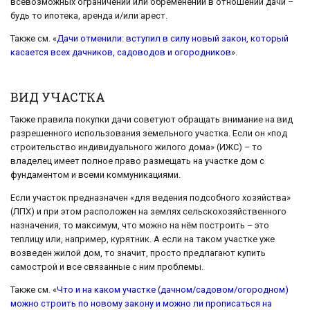
всевозможных ограничений или обременений в отношении дачи –
будь то ипотека, аренда и/или арест.
Также см. «
Дачи отменили: вступил в силу новый закон, который
касается всех дачников, садоводов и огородников
».
ВИД УЧАСТКА
Также правила покупки дачи советуют обращать внимание на вид
разрешенного использования земельного участка. Если он «под
строительство индивидуального жилого дома» (ИЖС) – то
владелец имеет полное право размещать на участке дом с
фундаментом и всеми коммуникациями.
Если участок предназначен «для ведения подсобного хозяйства»
(ЛПХ) и при этом расположен на землях сельскохозяйственного
назначения, то максимум, что можно на нём построить – это
теплицу или, например, курятник. А если на таком участке уже
возведен жилой дом, то значит, просто предлагают купить
самострой и все связанные с ним проблемы.
Также см. «
Что и на каком участке (дачном/садовом/огородном)
можно строить по новому закону и можно ли прописаться на