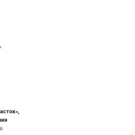
».
асток»,
ния
 в