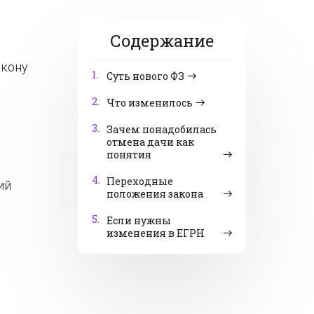
Содержание
акону
1.
Суть нового ФЗ
2.
Что изменилось
3.
Зачем понадобилась
отмена дачи как
понятия
4.
Переходные
ий
положения закона
5.
Если нужны
изменения в ЕГРН