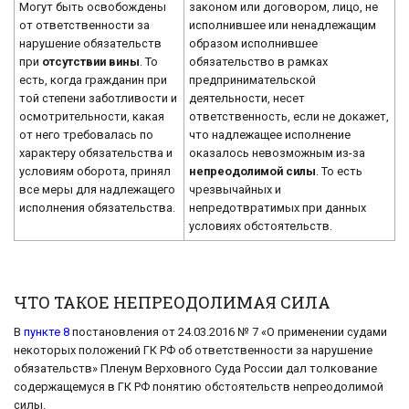
Могут быть освобождены
законом или договором, лицо, не
от ответственности за
исполнившее или ненадлежащим
нарушение обязательств
образом исполнившее
при
отсутствии вины
. То
обязательство в рамках
есть, когда гражданин при
предпринимательской
той степени заботливости и
деятельности, несет
осмотрительности, какая
ответственность, если не докажет,
от него требовалась по
что надлежащее исполнение
характеру обязательства и
оказалось невозможным из-за
условиям оборота, принял
непреодолимой силы
. То есть
все меры для надлежащего
чрезвычайных и
исполнения обязательства.
непредотвратимых при данных
условиях обстоятельств.
ЧТО ТАКОЕ НЕПРЕОДОЛИМАЯ СИЛА
В
пункте 8
постановления от 24.03.2016 № 7 «О применении судами
некоторых положений ГК РФ об ответственности за нарушение
обязательств» Пленум Верховного Суда России дал толкование
содержащемуся в ГК РФ понятию обстоятельств непреодолимой
силы.