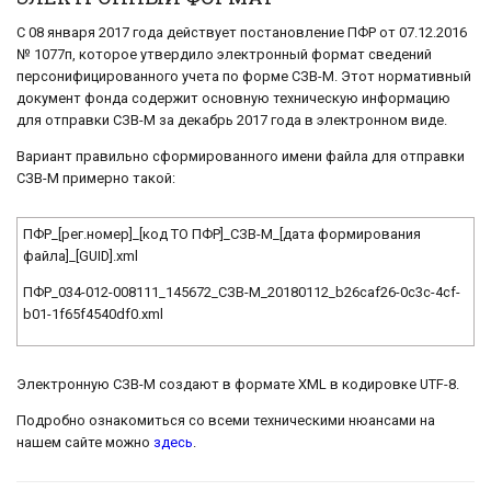
С 08 января 2017 года действует постановление ПФР от 07.12.2016
№ 1077п, которое утвердило электронный формат сведений
персонифицированного учета по форме СЗВ-М. Этот нормативный
документ фонда содержит основную техническую информацию
для отправки СЗВ-М за декабрь 2017 года в электронном виде.
Вариант правильно сформированного имени файла для отправки
СЗВ-М примерно такой:
ПФР_[рег.номер]_[код ТО ПФР]_СЗВ-М_[дата формирования
файла]_[GUID].xml
ПФР_034-012-008111_145672_СЗВ-М_20180112_b26caf26-0c3c-4cf-
b01-1f65f4540df0.xml
Электронную СЗВ-М создают в формате XML в кодировке UTF-8.
Подробно ознакомиться со всеми техническими нюансами на
нашем сайте можно
здесь
.