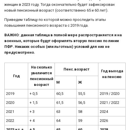
женщин в 2023 году. Тогда окончательно будет зафиксирован
новый пенсионный возраст (соответственно 65 и 60 лет).
Приведем таблицу по которой можно проследить этапы
повышения пенсионного возраста с 2019 года.
ВАЖНО: данная таблица в полной мере распространяется и на
военных, которые будут оформлять вторую пенсию по линии
ПФР. Никаких особых (или льготных) условий для них не
предусмотрено.
На сколько
Пенс.возраст
Год выхода
увеличится
Год
на пенсию
пенсионный
М
Ж
возраст
2019
+ 0,5
60,5
55,5
2019 / 2020
2020
+ 1,5
61,5
56,5
2021 / 2022
2021
+ 3
63
58
2024
2022
+ 4
64
59
2026
2023 и т.д.
+ 5
65
60
2028