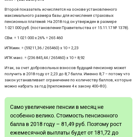
Второй показатель исчисляется на основе установленного
максимального размера базы для исчисления страховых
пенсионных платежей. На 2018 год он утвержден в размере
1 021 000 руб. (постановление Правительства от 15.11.17 № 1378).
СВм. = 1 021 000 х 26% = 265 460
ИПКмин. = (59211,36 / 265460) х 10 = 2,23
ИПК макс. = (236 845,44 / 265460) х 10 = 8,92
Итак, за счет добровольных взносов будущий пенсионер может
получить в 2018 году от 2,23 до 8,7 балла. Именно 8,7 – потому что
закон устанавливает ограничение по количеству баллов, которые
можно набрать за год (приложение 4 к закону 400-ФЗ).
Само увеличение пенсии в месяц не
особенно велико. Стоимость пенсионного
балла в 2018 году – 81,49 руб. Поэтому рост
ежемесячной выплаты будет от 181,72 до