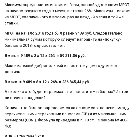
Минимум определяется исходя из базы, равной удвоенному МРОТ
на начало текущего года в месяц и ставки 26%. Максимум – исходя
из МРОТ, увеличенного в восемь раз на каждый месяц и той же
ставки.
МРОТ на начало 2018 года был равен 9489 руб. Следовательно,
минимальная сумма которую следует направить на «покупку»
баллов в 2018 году составляет:
Вмин. = 9 489 х 2 х 12 х 26% = 59 211,36 руб.
Максимальный добровольный взнос в текущем году может
достичь:
Вмакс. = 9 489 х 8 х 12 х 26% = 236 845,44 руб.
А сколько это будет в граммах… т.е., простите – в баллах? И стоит
ли овчинка выделки?
Количество баллов определяется на основе соотношения между
перечисленными страховыми взносами (СВ) и их максимальным
размером (СВм.). Формула приведена в п. 18 ст. 15 закона № 400-
ФЗ:
ИПК = (СВ/СВм.) х10