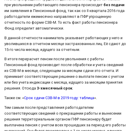
при увольнении работающего пенсионера происходит
без подачи
им заявления в Пенсионный фонд, так как со II квартала 2016 года
работодатели ежемесячно направляют в ПФР упрощенную
отчетность по форме СЗВ-М. То есть факт работы пенсионера
Фонд определит автоматически.
В данной отчетности наниматель указывает работающих у него и
уволившихся в отчетном месяце застрахованных лиц. Её сдают до
15-го числа месяца, идущего за отчетным.
В итоге перерасчет пенсии после увольнения с работы
Пенсионный фонд производит после обработки и учета сведений
из СЗВ-М в месяце, следующем за месяцем сдачи это отчета. И
принимает соответствующее решение о выплате пенсии с учетом
или без учета индексации с месяца, идущего за месяцем принятия
решения. Отсюда
3-хмесячный срок
.
Также см. «
Срок сдачи СЗВ-М в 2019 году: таблица
».
Тем самым после представления работодателем
соответствующих сведений о прекращении работы и вынесении
решения территориальным органом ПФР пенсионеру будет
выплачена пенсия с учетом всех прошедших за период его работы
индексаций. Она будет произведена с 1-го числа месяца, идущего