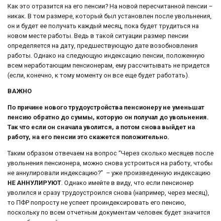
Как это отразится на его пенсии? На новой пересчитанной пенсии –
никак. В том размере, который был установлен после увольнения,
он и будет ее получать каждый месяц, пока будет трудиться на
новом месте работы. Ведь в такой ситуации размер пенсии
определяется на дату, предшествующую дате возобновления
работы. Однако на следующую индексацию пенсии, положенную
всем неработающим пенсионерам, ему рассчитывать не придется
(если, конечно, к тому моменту он все еще будет работать).
ВАЖНО
По причине нового трудоустройства пенсионеру не уменьшат
пенсию обратно до суммы, которую он получал до увольнения.
Так что если он сначала уволится, а потом снова выйдет на
работу, на его пенсии это скажется положительно.
Таким образом отвечаем на вопрос “Через сколько месяцев после
увольнения пенсионера, можно снова устроиться на работу, чтобы
не аннулировали индексацию?” – уже произведенную индексацию
НЕ АННУЛИРУЮТ
. Однако имейте в виду, что если пенсионер
уволился и сразу трудоустроился снова (например, через месяц),
то ПФР попросту не успеет проиндексировать его пенсию,
поскольку по всем отчетным документам человек будет значится