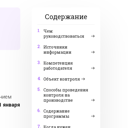
Содержание
1.
Чем
руководствоваться
2.
Источники
информации
3.
Компетенция
работодателя
4.
Объект контроля
м
5.
Способы проведения
контроля на
ением
производстве
1 января
6.
Содержание
программы
7.
Когда нужен