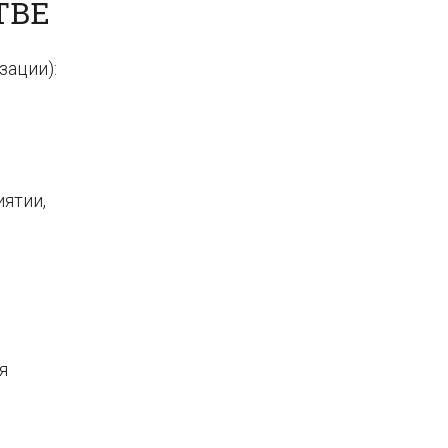
ТВЕ
зации):
ятии,
я