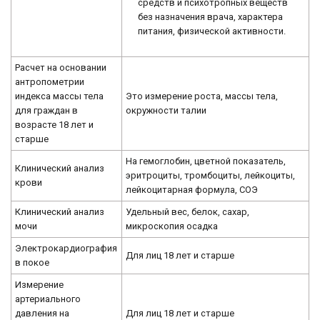
средств и психотропных веществ
без назначения врача, характера
питания, физической активности.
Расчет на основании
антропометрии
индекса массы тела
Это измерение роста, массы тела,
для граждан в
окружности талии
возрасте 18 лет и
старше
На гемоглобин, цветной показатель,
Клинический анализ
эритроциты, тромбоциты, лейкоциты,
крови
лейкоцитарная формула, СОЭ
Клинический анализ
Удельный вес, белок, сахар,
мочи
микроскопия осадка
Электрокардиография
Для лиц 18 лет и старше
в покое
Измерение
артериального
давления на
Для лиц 18 лет и старше