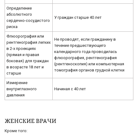
Определение
абсолютного
У граждан старше 40 лет
сердечно-сосудистого
риска
Флюорография или
Не проводят, если гражданину в
рентгенография легких
течение предшествующего
в 2-х проекциях
календарного года проводилась
(прямая и правая
флюорография, рентгенография
боковая) для граждан
(рентгеноскопия) или компьютерная
в возрасте 18 лет и
томография органов грудной клетки
старше
Измерение
внутриглазного
Начиная с 40 лет
давления
ЖЕНСКИЕ ВРАЧИ
Кроме того: