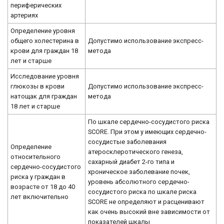
периферических
артериях
Определение уровня
общего холестерина в
Допустимо использование экспресс-
крови для граждан 18
метода
лет и старше
Исследование уровня
глюкозы в крови
Допустимо использование экспресс-
натощак для граждан
метода
18 лет и старше
По шкале сердечно-сосудистого риска
SCORE. При этом у имеющих сердечно-
сосудистые заболевания
Определение
атеросклеротического генеза,
относительного
сахарный диабет 2-го типа и
сердечно-сосудистого
хроническое заболевание почек,
риска у граждан в
уровень абсолютного сердечно-
возрасте от 18 до 40
сосудистого риска по шкале риска
лет включительно
SCORE не определяют и расценивают
как очень высокий вне зависимости от
показателей шкалы