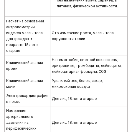
без назначения врача, характера
питания, физической активности.
Расчет на основании
антропометрии
индекса массы тела
Это измерение роста, массы тела,
для граждан в
окружности талии
возрасте 18 лет и
старше
На гемоглобин, цветной показатель,
Клинический анализ
эритроциты, тромбоциты, лейкоциты,
крови
лейкоцитарная формула, СОЭ
Клинический анализ
Удельный вес, белок, сахар,
мочи
микроскопия осадка
Электрокардиография
Для лиц 18 лет и старше
в покое
Измерение
артериального
давления на
Для лиц 18 лет и старше
периферических