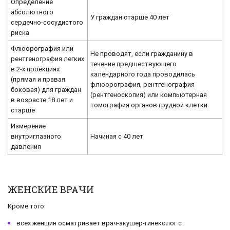
Определение
абсолютного
У граждан старше 40 лет
сердечно-сосудистого
риска
Флюорография или
Не проводят, если гражданину в
рентгенография легких
течение предшествующего
в 2-х проекциях
календарного года проводилась
(прямая и правая
флюорография, рентгенография
боковая) для граждан
(рентгеноскопия) или компьютерная
в возрасте 18 лет и
томография органов грудной клетки
старше
Измерение
внутриглазного
Начиная с 40 лет
давления
ЖЕНСКИЕ ВРАЧИ
Кроме того:
всех женщин осматривает врач-акушер-гинеколог с