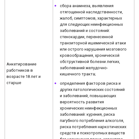
сбора анамнеза, выявления
отягощенной наследственности,
жалоб, симптомов, характерных
для следующих неинфекционных
заболеваний и состояний:
стенокардии, перенесенной
транзиторной ишемической атаки
или острого нарушения мозгового
кровообращения, хронической
обструктивной болезни легких,
Анкетирование
заболеваний желудочно-
работников в
кишечного тракта;
возрасте 18 лет и
старше
определения факторов риска и
других патологических состояний
и заболеваний, повышающих
вероятность развития
хронических неинфекционных
заболеваний: курения, риска
пагубного потребления алкоголя,
риска потребления наркотических
средств и психотропных веществ