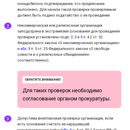
понадобилось подтверждение, что предписание
выполнено. Для начала такой проверки проверяемым
должно быть подано ходатайство о ее проведении.
Некоммерческая или религиозная организация
заподозрена в экстремизме (основания для проведения
проверки установлены подп.
2
,
3
и
5
п. 4.2 ст. 32
Федерального закона «О некоммерческих организациях»
и
абз. 3
п. 5 ст. 25 Федерального закона «О свободе
совести и о религиозных объединениях»
соответственно).
ОБРАТИТЕ ВНИМАНИЕ!
Для таких проверок необходимо
согласование органом прокуратуры.
Допустима внеплановая проверка организации, если
есть основания считать ее нарушившей
государственную тайну (
абз. 3
ч. 4 ст. 30.1 Закона РФ «О